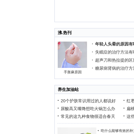
沸.热刊
年轻人头晕的原因有
失眠症的治疗方法有
超声刀和热拉提的区
糖尿病肾病的治疗方
手胀麻原因
养生加油站
20个护肤常识用过的人都说好
红
尿酸高又嘴馋想吃火锅怎么办
扁
常见的这九种食物很适合春天
这
吃什么能够有效的补