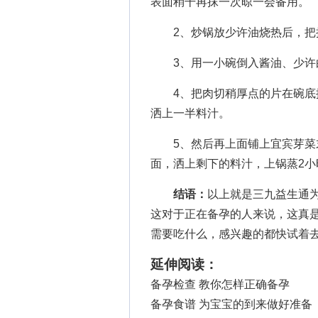
表面稍干再抹一次晾一会备用。
2、炒锅放少许油烧热后，把抹
3、用一小碗倒入酱油、少许白
4、把肉切稍厚点的片在碗底摆
洒上一半料汁。
5、然后再上面铺上宜宾芽菜末
面，洒上剩下的料汁，上锅蒸2小时
结语：
以上就是三九益生通
这对于正在备孕的人来说，这真
需要吃什么，感兴趣的都快试着
延伸阅读：
备孕检查 教你怎样正确备孕
备孕食谱 为宝宝的到来做好准备