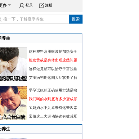
更多
登录
注册
闲养生
这种塑料盒用微波炉加热安全
脸发黄或是身体出现这些问题
这样做竟然可以治疗子宫脱垂
艾滋病初期这四大症状要了解
早孕试纸的正确使用方法是啥
我们喝的水到底有多少变成尿
宝妈奶水不足原来有这些因素
常做这三大运动快速有效减肥
士养生