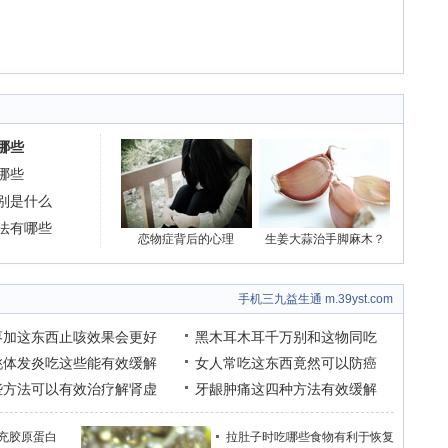
哪些
哪些
别是什么
法有哪些
恋物症背后的心理
生姜大蒜治手脚麻木？
手机三九益生通 m.39yst.com
枣加这东西止咳效果会更好
黑木耳木耳千万别和这物同吃
桃体发炎吃这些能有效缓解
女人常吃这东西竟然可以防癌
些方法可以有效治疗解肾虚
牙龈肿痛这四种方法有效缓解
充胶原蛋白
拉肚子时吃哪些食物有利于恢复