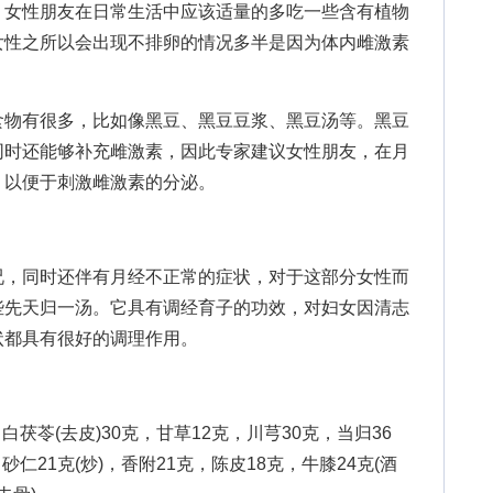
女性朋友在日常生活中应该适量的多吃一些含有植物
女性之所以会出现不排卵的情况多半是因为体内雌激素
物有很多，比如像黑豆、黑豆豆浆、黑豆汤等。黑豆
同时还能够补充雌激素，因此专家建议女性朋友，在月
，以便于刺激雌激素的分泌。
，同时还伴有月经不正常的症状，对于这部分女性而
些先天归一汤。它具有调经育子的功效，对妇女因清志
状都具有很好的调理作用。
茯苓(去皮)30克，甘草12克，川芎30克，当归36
砂仁21克(炒)，香附21克，陈皮18克，牛膝24克(酒