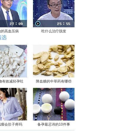
治的高血压病
吃什么治疗脱发
精选
物有效减轻孕吐
降血糖的中草药有哪些
肌瘤会肚子疼吗
备孕最忌讳的10件事