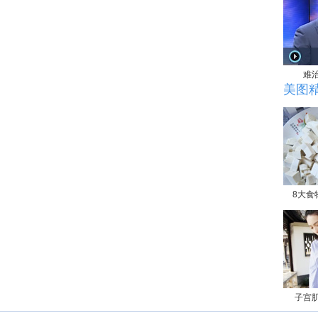
难
美图
8大食
子宫