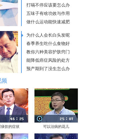
打嗝不停应该要怎么办
五味子有啥功效与作用
做什么运动能快速减肥
为什么人会长白头发呢
春季养生吃什么食物好
教你六种美容护肤窍门
能降低癌症风险的处方
预产期到了没生怎么办
视频
湿痰饮的症状
可以治病的花儿