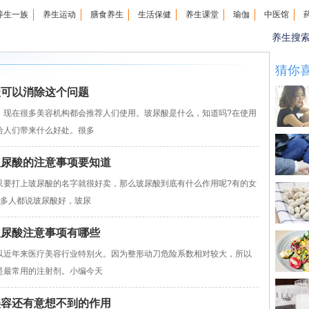
养生一族
养生运动
膳食养生
生活保健
养生课堂
瑜伽
中医馆
养生搜
猜你
酸可以消除这个问题
在很多美容机构都会推荐人们使用。玻尿酸是什么，知道吗?在使用
给人们带来什么好处。很多
玻尿酸的注意事项要知道
打上玻尿酸的名字就很好卖，那么玻尿酸到底有什么作用呢?有的女
么多人都说玻尿酸好，玻尿
玻尿酸注意事项有哪些
近年来医疗美容行业特别火。因为整形动刀危险系数相对较大，所以
是最常用的注射剂。小编今天
美容还有意想不到的作用