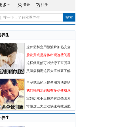
更多
登录
注册
闲养生
这种塑料盒用微波炉加热安全
脸发黄或是身体出现这些问题
这样做竟然可以治疗子宫脱垂
艾滋病初期这四大症状要了解
早孕试纸的正确使用方法是啥
我们喝的水到底有多少变成尿
宝妈奶水不足原来有这些因素
常做这三大运动快速有效减肥
士养生