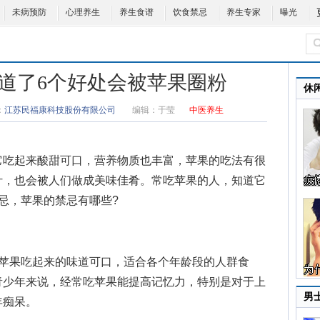
未病预防
心理养生
养生食谱
饮食禁忌
养生专家
曝光
知道了6个好处会被苹果圈粉
休
：
江苏民福康科技股份有限公司
编辑：
于莹
中医养生
吃起来酸甜可口，营养物质也丰富，
苹果的吃法
有很
汁，也会被人们做成美味佳肴。常吃苹果的人，知道它
忌，
苹果的禁忌
有哪些?
果吃起来的味道可口，适合各个年龄段的人群食
青少年来说，经常吃苹果能提高记忆力，特别是对于上
男
年痴呆。