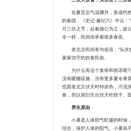
在夏至后气温骤升，形成灼热的
的秦国，《史记·秦纪六》中云：“
月三伏之节，起秦德公为之，故云
令一样，民间传承着很多食俗。
老北京民间有句俗语：“头伏饺
家家信守的饮食民俗。
为什么有这个食俗和俗语呢?据
没有暖棚设施，没有更多夏令青
也因老北京伏天时特炎热，汗流
食，所以就衍生出伏天吃饺子、
养生原由
小暑是人体阳气旺盛的时候，“
结合，保护人体的阳气。小暑虽