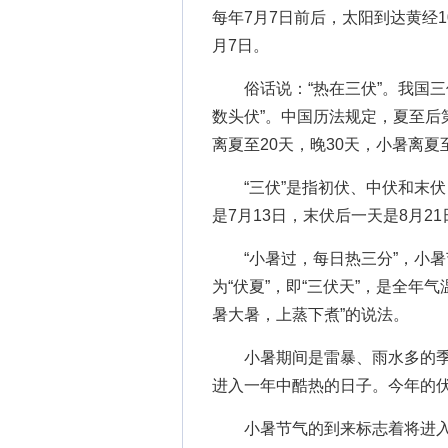
每年7月7日前后，太阳到达黄经10
月7日。
俗话说：“热在三伏”。我国三伏
数头伏”。中国历法规定，夏至后
离夏至20天，晚30天，小暑离夏
“三伏”是指初伏、中伏和末伏，
是7月13日，末伏后一天是8月21
“小暑过，每日热三分”，小暑
为“伏夏”，即“三伏天”，是全年
暑大暑，上蒸下煮”的说法。
小暑期间是雷暴、雨水多的季节
进入一年中酷热的日子。今年的伏
小暑节气的到来标志着将进入