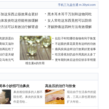
手机三九益生通 m.39yst.com
枣加这东西止咳效果会更好
黑木耳木耳千万别和这物同吃
桃体发炎吃这些能有效缓解
女人常吃这东西竟然可以防癌
些方法可以有效治疗解肾虚
牙龈肿痛这四种方法有效缓解
充胶原蛋白
拉肚子时吃哪些食物有利于恢复
美味又滋补
不起眼的黄花菜竟有这样的功效
别再乱吃了
痛风疾病这样治疗效果好更省事
治疗是关键
吃完香蕉别扔皮作用真的太多了
立马有元气
更年期到来后这些症状非常明显
维生素e的作用
个简单小妙招巧治鼻炎
高血压的治疗与饮食
鼻炎相信很多的人都不
现在由于生活条件的提
陌生吧。鼻炎的反复发
高，三高人群也逐渐的
作是否给...
扩大年轻...