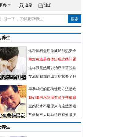
更多
登录
注册
闲养生
这种塑料盒用微波炉加热安全
脸发黄或是身体出现这些问题
这样做竟然可以治疗子宫脱垂
艾滋病初期这四大症状要了解
早孕试纸的正确使用方法是啥
我们喝的水到底有多少变成尿
宝妈奶水不足原来有这些因素
常做这三大运动快速有效减肥
士养生