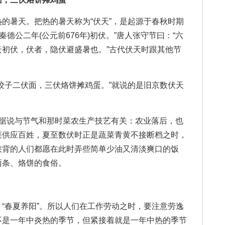
暑天。把热的暑天称为“伏天”，是起源于春秋时期
秦德公二年(公元前676年)初伏。”唐人张守节曰：“六
初伏，伏者，隐伏避盛暑也。”古代伏天时跟其他节
子二伏面，三伏烙饼摊鸡蛋。”就说的是旧京数伏天
说与节气和那时菜农生产技艺有关：农业落后，也
菜供应百姓，夏至数伏时正是蔬菜青黄不接断档之时，
浃背的人们都愿在此时弄些简单少油又清淡爽口的饭
面条、烙饼的食俗。
春夏养阳”。所以人们在工作劳动之时，要注意劳逸
不是一年中炎热的季节，但紧接着就是一年中热的季节