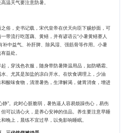
是高温天气要注意防暑。
之俗，史书记载，宋代皇帝在伏天向臣下赐炒面，可
一带流行吃莲藕、黄鳝，并有谚语云“小暑黄鳝赛人
有补中益气、补肝脾、除风湿、强筋骨等作用。小暑
也有益处。
起，穿浅色衣服，随身带防暑降温用品，如防晒霜、
喝水、尤其是加盐的凉白开水。在饮食调理上，少油
味和酸味食物，清泄暑热，生津解渴，健胃消食，增进
静”。此时心脏脆弱，暑热逼人容易烦躁伤心，易伤
，但可以清心火，是养心安神的佳品。养生要注意早睡
上和晚上，晨练不宜过早，以免影响睡眠。
面，三伏烙饼摊鸡蛋