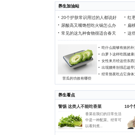
养生加油站
20个护肤常识用过的人都说好
红
尿酸高又嘴馋想吃火锅怎么办
扁
常见的这九种食物很适合春天
这
吃什么能够有效的补
白萝卜这样吃既健康
女性来月经这些东西
出现腰疼别强忍趁早
经常熬夜吃点它身体
苦瓜的功效有哪些
养生看点
警惕 这类人不能吃香菜
10
香菜在我们的日常生活
中是一种配菜。经常可
以看到煮...