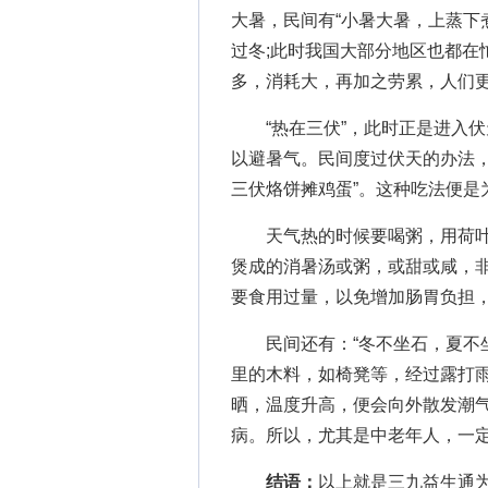
大暑，民间有“小暑大暑，上蒸下
过冬;此时我国大部分地区也都在
多，消耗大，再加之劳累，人们
“热在三伏”，此时正是进入伏天
以避暑气。民间度过伏天的办法，
三伏烙饼摊鸡蛋”。这种吃法便是
天气热的时候要喝粥，用荷叶
煲成的消暑汤或粥，或甜或咸，
要食用过量，以免增加肠胃负担
民间还有：“冬不坐石，夏不坐
里的木料，如椅凳等，经过露打
晒，温度升高，便会向外散发潮
病。所以，尤其是中老年人，一
结语：
以上就是三九益生通