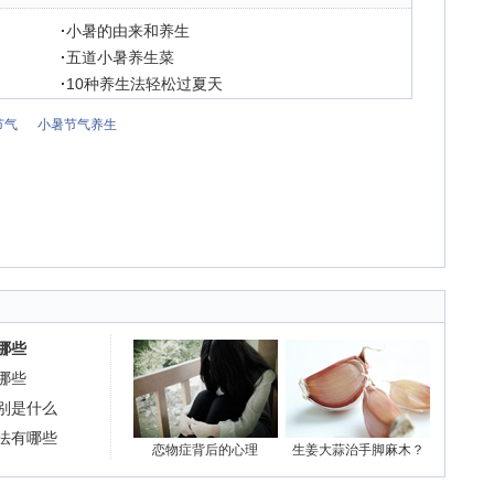
·
小暑的由来和养生
·
五道小暑养生菜
·
10种养生法轻松过夏天
节气
小暑节气养生
哪些
哪些
别是什么
法有哪些
恋物症背后的心理
生姜大蒜治手脚麻木？