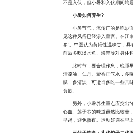
不是入伏，但小暑和入伏期间均
小暑如何养生?
小暑节气，流传广的是吃炒面
见这种风俗已经渗入皇宫。在江南
参”。中医认为黄鳝性温味甘，具
前后多吃淡水鱼、海带等对身体
此时节，要合理作息，晚睡早
清凉油、仁丹、藿香正气水，多
腻，多清淡，可适当多吃一些苦
食欲。
另外，小暑养生重点应突出“心
心血。莲子芯的味道虽然比较苦
早起，避免熬夜。运动好选在早
三伏天饮食：头伏饺子二伏