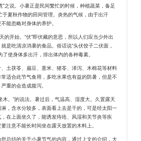
煮”之说。小暑正是民间繁忙的时候，种植蔬菜，备足
忙于夏秋作物的田间管理。炎热的气候，由于出汗
更不能忽略对身体的养护。
的开始。“伏”即伏藏的意思，所以人们应当少外出
就是吃清凉消暑的食品。俗话说“头伏饺子二伏面，
为了使身体多出汗，排出体内的各种毒素。
、土茯苓、扁豆、薏米、猪苓、泽泻、木棉花等材料
非常适合此节气食用，多吃水果也有益的防暑，但是不
，严重的会造成腹泻。
木。”的说法。暑过后，气温高、湿度大。久置露天
雨淋，含水分较多，表面看上去是干的，可是经太阳一
气，在上面坐久了，能诱发痔疮、风湿和关节炎等疾
定要注意不能长时间坐在露天放置的木料上。
为您总结的关于小暑节气的内容，通过上文的介绍，大