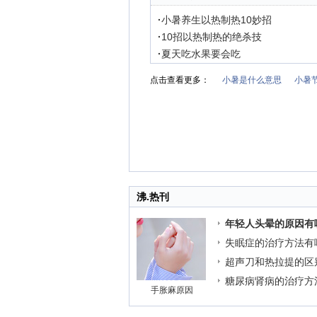
·
小暑养生以热制热10妙招
·
10招以热制热的绝杀技
·
夏天吃水果要会吃
点击查看更多：
小暑是什么意思
小暑
沸.热刊
年轻人头晕的原因有
失眠症的治疗方法有
超声刀和热拉提的区
糖尿病肾病的治疗方
手胀麻原因