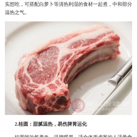
实想吃，可搭配白萝卜等清热利湿的食材一起煮，中和部分
温热之气。
2.桂圆：甜腻温热，易伤脾胃运化