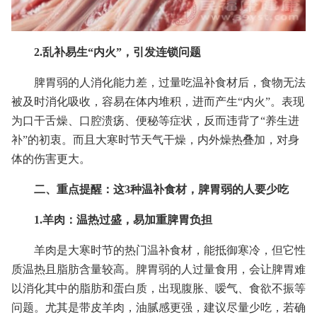
2.乱补易生“内火”，引发连锁问题
脾胃弱的人消化能力差，过量吃温补食材后，食物无法
被及时消化吸收，容易在体内堆积，进而产生“内火”。表现
为口干舌燥、口腔溃疡、便秘等症状，反而违背了“养生进
补”的初衷。而且大寒时节天气干燥，内外燥热叠加，对身
体的伤害更大。
二、重点提醒：这3种温补食材，脾胃弱的人要少吃
1.羊肉：温热过盛，易加重脾胃负担
羊肉是大寒时节的热门温补食材，能抵御寒冷，但它性
质温热且脂肪含量较高。脾胃弱的人过量食用，会让脾胃难
以消化其中的脂肪和蛋白质，出现腹胀、嗳气、食欲不振等
问题。尤其是带皮羊肉，油腻感更强，建议尽量少吃，若确