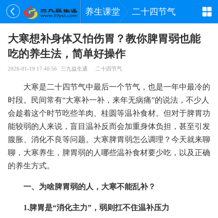
养生课堂
二十四节气
大寒想补身体又怕伤胃？教你脾胃弱也能
吃的养生法，简单好操作
2026-01-19 17:40:56
三九益生通
二十四节气
大寒是二十四节气中最后一个节气，也是一年中最冷的
时段。民间常有“大寒补一补，来年无病痛”的说法，不少人
会趁着这个时节吃些羊肉、桂圆等温补食材。但对于脾胃功
能较弱的人来说，盲目温补反而会加重身体负担，甚至引发
腹胀、消化不良等问题。大寒脾胃弱怎么调理？今天就来聊
聊，大寒养生，脾胃弱的人哪些温补食材要少吃，以及正确
的养生方式。
一、为啥脾胃弱的人，大寒不能乱补？
1.脾胃是“消化主力”，弱则扛不住温补压力