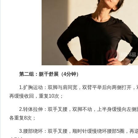
第二组：躯干舒展（4分钟）
1.扩胸运动：双脚与肩同宽，双臂平举后向两侧打开，
再缓慢收回，重复10次；
2.转体拉伸：双手叉腰，双脚不动，上半身缓慢向左侧
各重复8次；
3.腰部绕环：双手叉腰，顺时针缓慢绕环腰部5圈，再逆