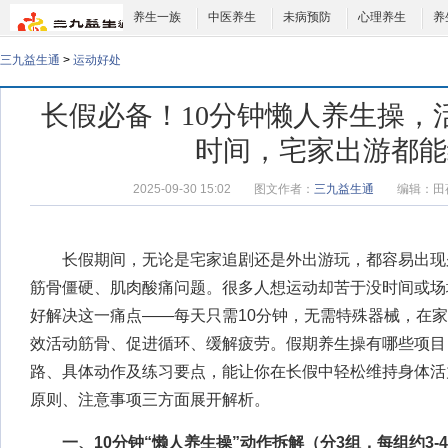
养生一族
中医养生
未病预防
心理养生
养
三九益生通
>
运动好处
长假必备！10分钟懒人养生操，
时间，宅家出游都能
2025-09-30 15:02
图文作者：
三九益生通
编辑：
田
长假期间，无论是宅家追剧还是外出游玩，都容易出现
筋骨僵硬、肌肉酸痛问题。很多人想运动却苦于没时间或场地
好解决这一痛点——每天只需10分钟，无需特殊器械，在
效活动筋骨、促进循环、缓解疲劳。
假期养生操有哪些项目
路、具体动作及练习要点，能让你在长假中轻松维持身体活
原则、注意事项三方面展开解析。
一、10分钟“懒人养生操”动作拆解（分3组，每组约3-