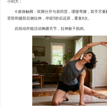
小到大；
4.俯身触脚：双脚分开与肩同宽，缓慢弯腰，双手尽量触
背部和腿部后侧拉伸，停留5秒后还原，重复6次。
此组动作能活动胸腰关节，拉伸躯干肌肉。