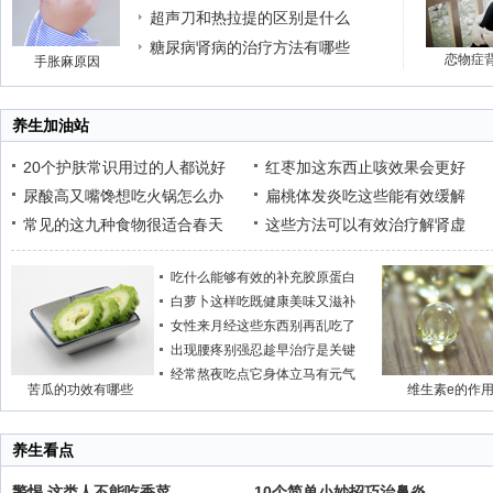
超声刀和热拉提的区别是什么
糖尿病肾病的治疗方法有哪些
恋物症
手胀麻原因
养生加油站
20个护肤常识用过的人都说好
红枣加这东西止咳效果会更好
尿酸高又嘴馋想吃火锅怎么办
扁桃体发炎吃这些能有效缓解
常见的这九种食物很适合春天
这些方法可以有效治疗解肾虚
吃什么能够有效的补充胶原蛋白
白萝卜这样吃既健康美味又滋补
女性来月经这些东西别再乱吃了
出现腰疼别强忍趁早治疗是关键
经常熬夜吃点它身体立马有元气
苦瓜的功效有哪些
维生素e的作
养生看点
警惕 这类人不能吃香菜
10个简单小妙招巧治鼻炎