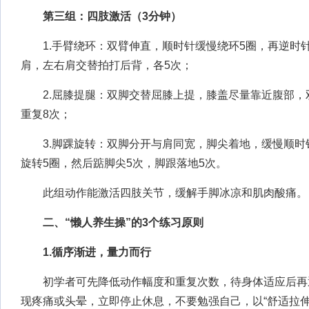
第三组：四肢激活（3分钟）
1.手臂绕环：双臂伸直，顺时针缓慢绕环5圈，再逆时针
肩，左右肩交替拍打后背，各5次；
2.屈膝提腿：双脚交替屈膝上提，膝盖尽量靠近腹部，
重复8次；
3.脚踝旋转：双脚分开与肩同宽，脚尖着地，缓慢顺时
旋转5圈，然后踮脚尖5次，脚跟落地5次。
此组动作能激活四肢关节，缓解手脚冰凉和肌肉酸痛。
二、“懒人养生操”的3个练习原则
1.循序渐进，量力而行
初学者可先降低动作幅度和重复次数，待身体适应后再
现疼痛或头晕，立即停止休息，不要勉强自己，以“舒适拉伸