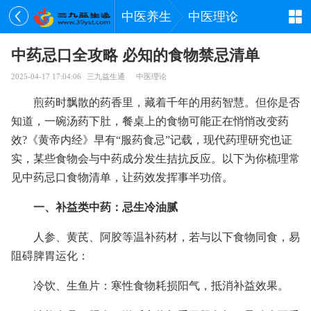
中医养生
中医理论
中药忌口全攻略 必知的食物禁忌清单
2025-04-17 17:04:06
三九益生通
中医理论
煎药时飘散的药香里，藏着千年的用药智慧。但你是否
知道，一碗汤药下肚，餐桌上的食物可能正在悄悄改变药
效?《黄帝内经》早有“服药食忌”记载，现代药理研究也证
实，某些食物会与中药成分发生拮抗反应。以下为你梳理常
见中药忌口食物清单，让药效发挥事半功倍。
一、补益类中药：忌生冷油腻
人参、黄芪、阿胶等温补药材，若与以下食物同食，易
阻碍脾胃运化：
冷饮、生鱼片：寒性食物耗损阳气，抵消补益效果。