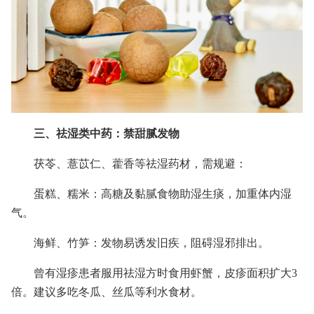
三、祛湿类中药：禁甜腻发物
茯苓、薏苡仁、藿香等祛湿药材，需规避：
蛋糕、糯米：高糖及黏腻食物助湿生痰，加重体内湿
气。
海鲜、竹笋：发物易诱发旧疾，阻碍湿邪排出。
曾有湿疹患者服用祛湿方时食用虾蟹，皮疹面积扩大3
倍。建议多吃冬瓜、丝瓜等利水食材。