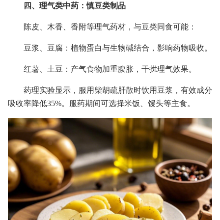
四、理气类中药：慎豆类制品
陈皮、木香、香附等理气药材，与豆类同食可能：
豆浆、豆腐：植物蛋白与生物碱结合，影响药物吸收。
红薯、土豆：产气食物加重腹胀，干扰理气效果。
药理实验显示，服用柴胡疏肝散时饮用豆浆，有效成分
吸收率降低35%。服药期间可选择米饭、馒头等主食。