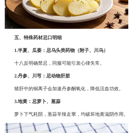
五、特殊药材忌口明细
1.半夏、瓜蒌：忌乌头类药物（附子、川乌）
十八反明确禁忌，同服可能引发心律失常。
2.丹参、川芎：忌动物肝脏
猪肝中的铜离子会加速丹参酮氧化，降低活血功效。
3.地黄：忌萝卜、葱蒜
萝卜下气耗阴，葱蒜辛辣走窜，均破坏地黄滋阴作用。