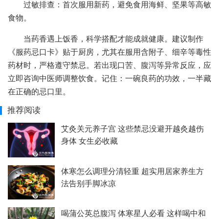
过敏排查：首次服用新药，避免食用海鲜、坚果等高敏
食物。
当药香遇上饭香，科学搭配才能成就健康。建议制作
《服药忌口卡》贴于厨房，尤其在服用含附子、细辛等毒性
药材时，严格遵守禁忌。若出现口苦、腹泻等异常反应，应
立即咨询中医师调整饮食。记住：一碗良药的功效，一半藏
在正确的忌口里。
推荐阅读
艾灸关元养子宫 这些禁忌没避开越灸越伤
身体 女生必收藏
体寒怎么调理分清轻重 超实用居家养生方
法告别手脚冰凉
喝蒲公英总腹泻 体寒星人必看 这样喝中和