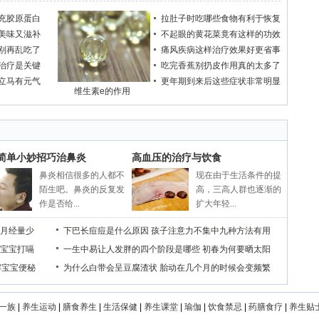
充胶原蛋白
拉肚子时吃哪些食物有利于恢复
美味又滋补
不起眼的黄花菜竟有这样的功效
别再乱吃了
痛风疾病这样治疗效果好更省事
治疗是关键
吃完香蕉别扔皮作用真的太多了
立马有元气
更年期到来后这些症状非常明显
维生素e的作用
个简单小妙招巧治鼻炎
高血压的治疗与饮食
鼻炎相信很多的人都不
现在由于生活条件的提
陌生吧。鼻炎的反复发
高，三高人群也逐渐的
作是否给...
扩大年轻...
月经量少
下巴长痘痘是什么原因
孩子注意力不集中九种方法有用
宝宝打嗝
一生中易让人发胖的四个阶段是哪些
初春为何要晒太阳
解宝宝便秘
为什么白带会呈豆腐渣状
胎动在几个月的时候会变频繁
一族
|
养生运动
|
膳食养生
|
生活保健
|
养生课堂
|
瑜伽
|
饮食禁忌
|
药膳食疗
|
养生贴