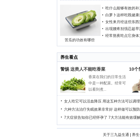
吃什么能够有效的补
白萝卜这样吃既健康
女性来月经这些东西
出现腰疼别强忍趁早
经常熬夜吃点它身体
苦瓜的功效有哪些
养生看点
警惕 这类人不能吃香菜
10
香菜在我们的日常生活
中是一种配菜。经常可
以看到煮...
女人吃它可以活血降压
用这五种方法可以调理
六种方法治疗失眠效果非常好
这样做可以预防
7大症状告知你已经怀孕了
7大方法能有效缓
关于三九益生通
|
养生