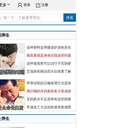
更多
登录
注册
闲养生
这种塑料盒用微波炉加热安全
脸发黄或是身体出现这些问题
这样做竟然可以治疗子宫脱垂
艾滋病初期这四大症状要了解
早孕试纸的正确使用方法是啥
我们喝的水到底有多少变成尿
宝妈奶水不足原来有这些因素
常做这三大运动快速有效减肥
士养生