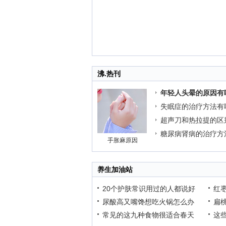
沸.热刊
年轻人头晕的原因有
失眠症的治疗方法有
超声刀和热拉提的区
糖尿病肾病的治疗方
手胀麻原因
养生加油站
20个护肤常识用过的人都说好
红
尿酸高又嘴馋想吃火锅怎么办
扁
常见的这九种食物很适合春天
这