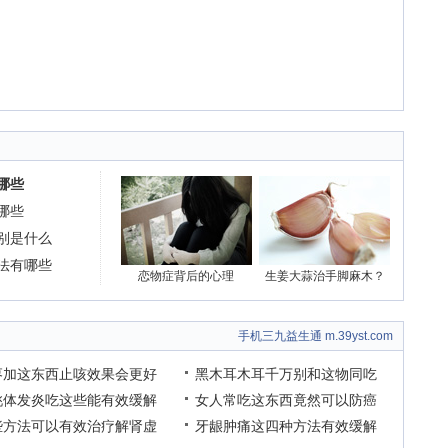
哪些
哪些
别是什么
法有哪些
恋物症背后的心理
生姜大蒜治手脚麻木？
手机三九益生通 m.39yst.com
枣加这东西止咳效果会更好
黑木耳木耳千万别和这物同吃
桃体发炎吃这些能有效缓解
女人常吃这东西竟然可以防癌
些方法可以有效治疗解肾虚
牙龈肿痛这四种方法有效缓解