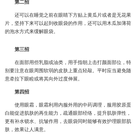
第二招
还可以在睡觉之前在眼睛下方贴上黄瓜片或者是无花果
片，坚持下来可以起到收眼袋的作用，还可以用木瓜加薄荷
的泡水方式来缓解眼袋。
第三招
在面部用些乳脂或油类，用手指朝上击打颜面部位，特
别要注意在眼周围软弱的皮肤上重点轻敲。平时应当避免随
意牵拉下眼睑或将其向外过度伸展。
第四招
使用眼霜，眼霜利用内服外用的中药调理，服用胶原蛋
白能促进肌肤的再生能力，疏通眼部经络，提升肌肤弹性，
更有补水锁水、抗皱作用，去眼袋同时能够有效护理眼部肌
肤，效果让人满意。