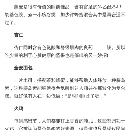
燕麦是很有价值的睡前佳品，含有富足的N-乙酰-5-甲
氧基色胺。煮一小碗谷类，加少许蜂蜜混合其中是再合适不
过了。
杏仁
杏仁同时含有色氨酸和舒缓肌肉的良药———镁。所以
吃少量的利于心脏健康的坚果也是催眠的又一妙招!
全麦面包
一片土司，搭配茶和蜂蜜，能够帮助人体释放一种胰岛
素，这种胰岛素能够使得色氨酸到达人脑并在那转化为复合
胺。就好像有人在耳边低语：“是时间睡觉了喔。”
火鸡
每到感恩节，人们都能打上香香的盹儿，这些都归功于
火鸡，它被认为是色氨酸的好来源。但是这也只是现代民间