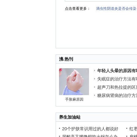
点击查看更多：
滴虫性阴道炎是否会传染
沸.热刊
年轻人头晕的原因有
失眠症的治疗方法有
超声刀和热拉提的区
糖尿病肾病的治疗方
手胀麻原因
养生加油站
20个护肤常识用过的人都说好
红
尿酸高又嘴馋想吃火锅怎么办
扁