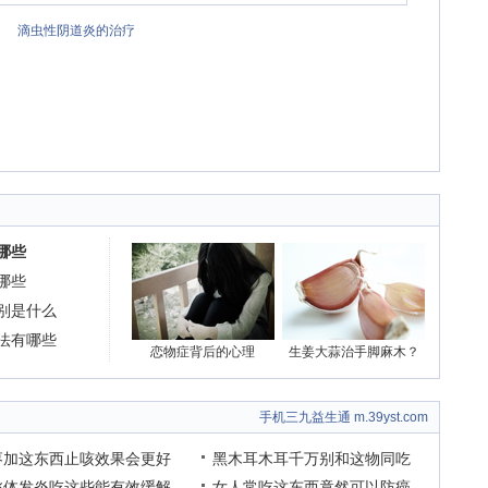
滴虫性阴道炎的治疗
哪些
哪些
别是什么
法有哪些
恋物症背后的心理
生姜大蒜治手脚麻木？
手机三九益生通 m.39yst.com
枣加这东西止咳效果会更好
黑木耳木耳千万别和这物同吃
桃体发炎吃这些能有效缓解
女人常吃这东西竟然可以防癌