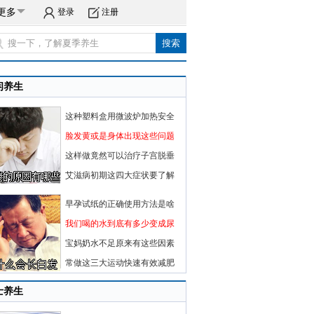
更多
登录
注册
闲养生
这种塑料盒用微波炉加热安全
脸发黄或是身体出现这些问题
这样做竟然可以治疗子宫脱垂
艾滋病初期这四大症状要了解
早孕试纸的正确使用方法是啥
我们喝的水到底有多少变成尿
宝妈奶水不足原来有这些因素
常做这三大运动快速有效减肥
士养生