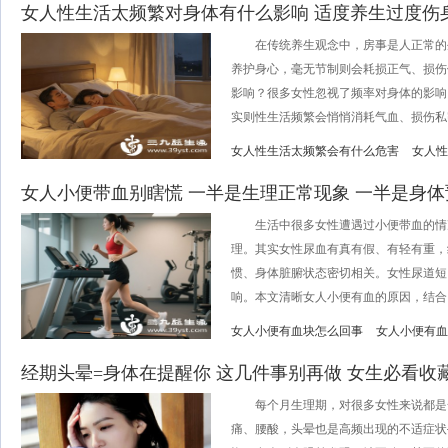
女人性生活太频繁对身体有什么影响 适度养生过度伤
在传统养生观念中，房事是人正常的
养护身心，毫无节制则会耗损正气、损伤
影响？很多女性忽视了频率对身体的影响
实则性生活频繁会悄悄消耗气血、损伤私密
女人性生活太频繁会有什么危害
女人性
女人小便带血别瞎慌 一半是生理正常现象 一半是身体
生活中很多女性遭遇过小便带血的情
理。其实女性尿血有真有假、有轻有重，
惯、身体脏腑状态密切相关。女性尿道短
响。本文清晰女人小便有血的原因，结合日
女人小便有血块怎么回事
女人小便有血
经期头晕=身体在提醒你 这几件事别再做 女生必看收
每个月生理期，对很多女性来说都是一
痛、腰酸，头晕也是高频出现的不适症状