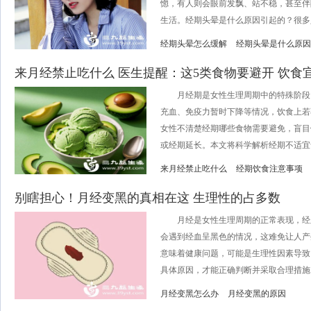
惚，有人则会眼前发飘、站不稳，甚至伴
生活。经期头晕是什么原因引起的？很多人
经期头晕怎么缓解
经期头晕是什么原因
来月经禁止吃什么 医生提醒：这5类食物要避开 饮食
月经期是女性生理周期中的特殊阶段
充血、免疫力暂时下降等情况，饮食上若
女性不清楚经期哪些食物需要避免，盲目
或经期延长。本文将科学解析经期不适宜食
来月经禁止吃什么
经期饮食注意事项
别瞎担心！月经变黑的真相在这 生理性的占多数
月经是女性生理周期的正常表现，经
会遇到经血呈黑色的情况，这难免让人产
意味着健康问题，可能是生理性因素导致
具体原因，才能正确判断并采取合理措施，
月经变黑怎么办
月经变黑的原因