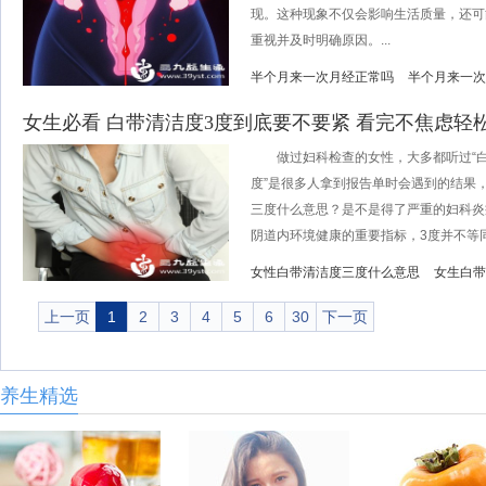
现。这种现象不仅会影响生活质量，还可
重视并及时明确原因。...
半个月来一次月经正常吗
半个月来一次
女生必看 白带清洁度3度到底要不要紧 看完不焦虑轻
做过妇科检查的女性，大多都听过“白带
度”是很多人拿到报告单时会遇到的结果
三度什么意思？是不是得了严重的妇科炎
阴道内环境健康的重要指标，3度并不等同.
女性白带清洁度三度什么意思
女生白带
上一页
1
2
3
4
5
6
30
下一页
养生精选