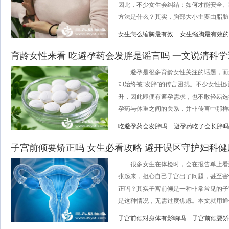
因此，不少女生会纠结：如何才能安全、
方法是什么？其实，胸部大小主要由脂肪、乳
女生怎么缩胸最有效
女生缩胸最有效的
育龄女性来看 吃避孕药会发胖是谣言吗 一文说清科
避孕是很多育龄女性关注的话题，而
却始终被“发胖”的传言困扰。不少女性
升，因此即便有避孕需求，也不敢轻易选
孕药与体重之间的关系，并非传言中那样绝
吃避孕药会发胖吗
避孕药吃了会长胖吗
子宫前倾要矫正吗 女生必看攻略 避开误区守护妇科
很多女生在体检时，会在报告单上看到
张起来，担心自己子宫出了问题，甚至害
正吗？其实子宫前倾是一种非常常见的子
是这种情况，无需过度焦虑。本文就用通俗的
子宫前倾对身体有影响吗
子宫前倾要矫