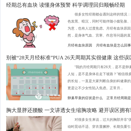
经期总有血块 读懂身体预警 科学调理回归顺畅经期
很多女性经期都会遇到这样的情况：
色发黑、暗沉，同时可能伴随小腹坠胀、
为意，也有人过度焦虑。月经有血块原因
然，是身体气血、宫寒、作息等问题的直观
月经有血块原因
月经有血块是怎么回事
别被“28天月经标准”PUA 26天周期其实很健康 这些
“我的月经周期只有26天，是不是卵巢
人短，是不是身体在走下坡路？”相信很
的长短，一直是大家判断自身妇科健康的
更是让不少女性陷入焦虑。正常月...
卵巢早衰的症状是什么
正常月经周期是
胸大显胖还腰酸 一文讲透女生缩胸攻略 避开误区拥
对很多女生来说，过大的胸部并非“优
动时晃动不适、穿衣显臃肿、长期负重引