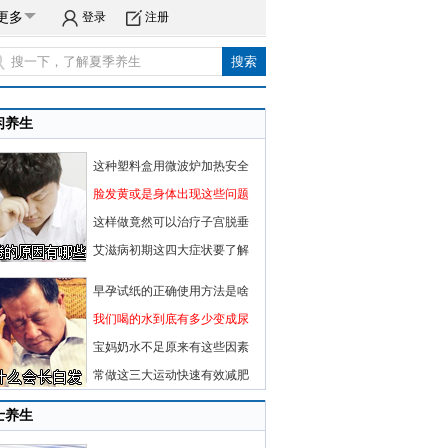
更多
登录
注册
闲养生
这种塑料盒用微波炉加热安全
脸发黄或是身体出现这些问题
这样做竟然可以治疗子宫脱垂
艾滋病初期这四大症状要了解
早孕试纸的正确使用方法是啥
我们喝的水到底有多少变成尿
宝妈奶水不足原来有这些因素
常做这三大运动快速有效减肥
士养生