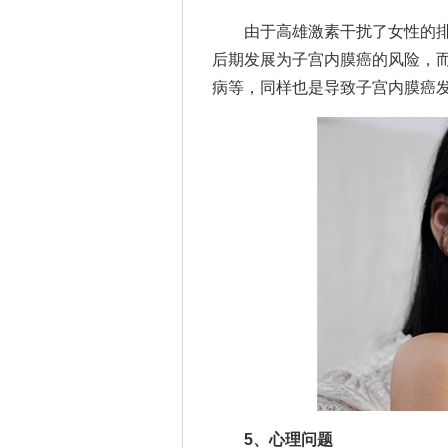
由于高雄激素干扰了女性的排
后期发展为子宫内膜癌的风险，
病等，同样也是导致子宫内膜癌
5、心理问题