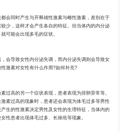
都会同时产生与开释雄性激素与雌性激素，差别在于
素较少，这样才会产生各自的特征。但当体内的内分泌
，就可能会出现多毛的症状。
，会导致女性内分泌失调，而内分泌失调则会导致女
性激素对女性有什么作用?如何补充?
素过高的另一个症状表现，患者表现为排卵异常等。
性激素过高的现象时，患者还会表现为体毛过多等男性
统产生的性激素决定男性及女性的生理特征，当体内的
使女性患者出现体毛过多、长痤疮等现象。