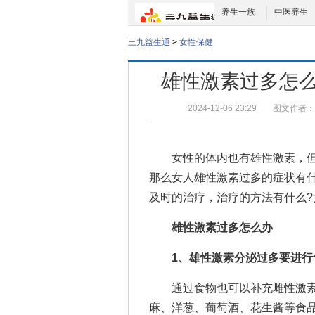
养生一族
中医养生
三九益生通
>
女性保健
雄性激素过多怎么
2024-12-06 23:29
图文作者：
女性的体内也有雄性激素，但
那么女人雄性激素过多的症状有
及时的治疗，治疗的方法有什么?
雄性激素过多怎么办
1、雄性激素分泌过多要进行
通过食物也可以补充雌性激素,
麻、洋葱、葡萄酒、花生酱等食品