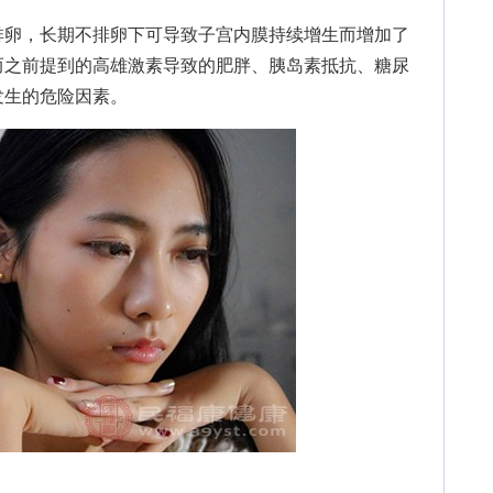
卵，长期不排卵下可导致子宫内膜持续增生而增加了
而之前提到的高雄激素导致的肥胖、胰岛素抵抗、糖尿
发生的危险因素。