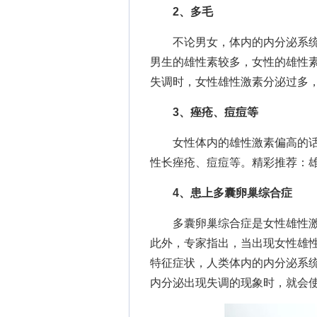
2、多毛
不论男女，体内的内分泌系统
男生的雄性素较多，女性的雄性
失调时，女性雄性激素分泌过多
3、痤疮、痘痘等
女性体内的雄性激素偏高的话
性长痤疮、痘痘等。精彩推荐：雄
4、患上多囊卵巢综合症
多囊卵巢综合症是女性雄性激
此外，专家指出，当出现女性雄
特征症状，人类体内的内分泌系
内分泌出现失调的现象时，就会