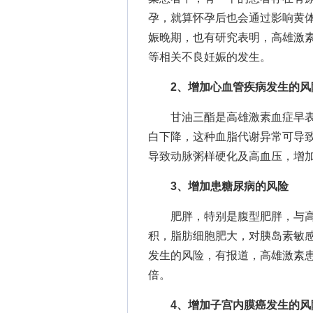
孕，就算怀孕后也会通过影响黄
娠晚期，也有研究表明，高雄激
等相关不良妊娠的发生。
2、增加心血管疾病发生的风
甘油三酯是高雄激素血症早表
白下降，这种血脂代谢异常可导
导致动脉粥样硬化及高血压，增
3、增加患糖尿病的风险
肥胖，特别是腹型肥胖，与高
积，脂肪细胞肥大，对胰岛素敏
发生的风险，有报道，高雄激素患
倍。
4、增加子宫内膜癌发生的风