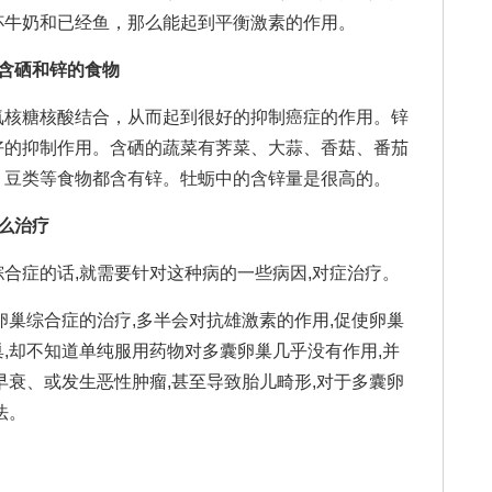
杯牛奶和已经鱼，那么能起到平衡激素的作用。
含硒和锌的食物
核糖核酸结合，从而起到很好的抑制癌症的作用。锌
好的抑制作用。含硒的蔬菜有荠菜、大蒜、香菇、番茄
、豆类等食物都含有锌。牡蛎中的含锌量是很高的。
么治疗
症的话,就需要针对这种病的一些病因,对症治疗。
巢综合症的治疗,多半会对抗雄激素的作用,促使卵巢
,却不知道单纯服用药物对多囊卵巢几乎没有作用,并
早衰、或发生恶性肿瘤,甚至导致胎儿畸形,对于多囊卵
法。