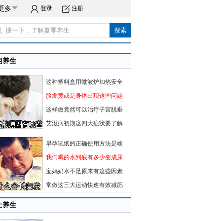
更多
登录
注册
闲养生
这种塑料盒用微波炉加热安全
脸发黄或是身体出现这些问题
这样做竟然可以治疗子宫脱垂
艾滋病初期这四大症状要了解
早孕试纸的正确使用方法是啥
我们喝的水到底有多少变成尿
宝妈奶水不足原来有这些因素
常做这三大运动快速有效减肥
士养生