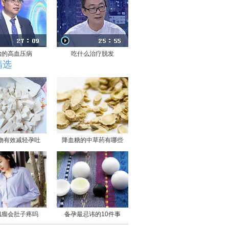
治的高血压病
吃什么治疗脱发
精选
物有效减轻孕吐
降血糖的中草药有哪些
肌瘤会肚子疼吗
备孕最忌讳的10件事