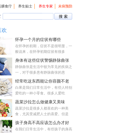
药膳食疗
养生贴士
养生专家
未病预防
索
喜欢
怀孕一个月的症状有哪些
在怀孕的初期，症状不是很明显，一
般说来，在怀孕初期症状有很多
身体有这些症状警惕静脉曲张
静脉曲张是生活中较为常见的疾病之
一，对于很多患有静脉曲张的患
经常吃这东西能让你容颜不老
白果是我们日常生活中，有些人特别
爱吃的一种小零食。很多人爱吃
蔬菜沙拉怎么做健康又美味
蔬菜沙拉是很多人都喜欢的一种美
食，尤其受减肥人士的喜爱。但是
孩子身高不高应该怎么办才好
在我们日常生活中，有些孩子的身高