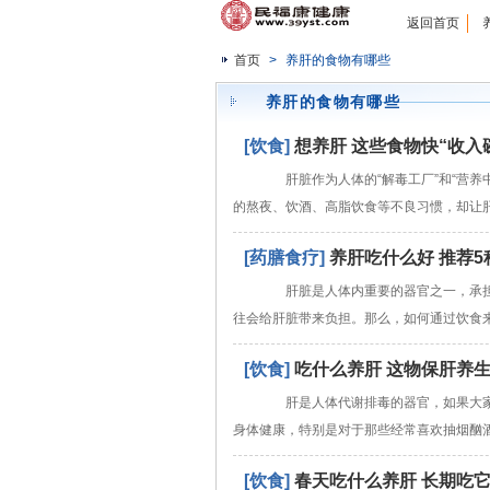
返回首页
首页
>
养肝的食物有哪些
养肝的食物有哪些
[饮食]
想养肝 这些食物快“收入
肝脏作为人体的“解毒工厂”和“营养
的熬夜、饮酒、高脂饮食等不良习惯，却让
[药膳食疗]
养肝吃什么好 推荐
肝脏是人体内重要的器官之一，承担
往会给肝脏带来负担。那么，如何通过饮食
[饮食]
吃什么养肝 这物保肝养
肝是人体代谢排毒的器官，如果大家
身体健康，特别是对于那些经常喜欢抽烟酗
[饮食]
春天吃什么养肝 长期吃