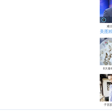
难
美图
8大食
子宫