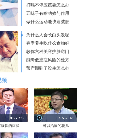
打嗝不停应该要怎么办
五味子有啥功效与作用
做什么运动能快速减肥
为什么人会长白头发呢
春季养生吃什么食物好
教你六种美容护肤窍门
能降低癌症风险的处方
预产期到了没生怎么办
视频
湿痰饮的症状
可以治病的花儿