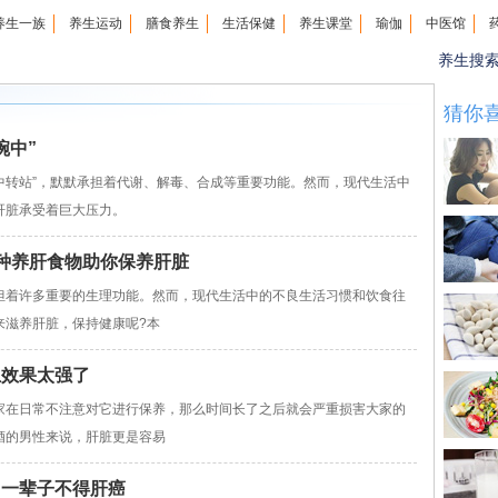
养生一族
养生运动
膳食养生
生活保健
养生课堂
瑜伽
中医馆
养生搜
猜你
碗中”
中转站”，默默承担着代谢、解毒、合成等重要功能。然而，现代生活中
肝脏承受着巨大压力。
5种养肝食物助你保养肝脏
着许多重要的生理功能。然而，现代生活中的不良生活习惯和饮食往
来滋养肝脏，保持健康呢?本
生效果太强了
在日常不注意对它进行保养，那么时间长了之后就会严重损害大家的
酒的男性来说，肝脏更是容易
它一辈子不得肝癌