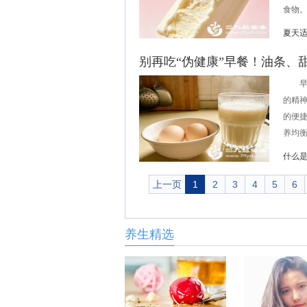
食物。.
夏天
别再吃“伪健康”早餐！油条、
早餐
的精
的便
养均衡
什么
上一页
1
2
3
4
5
6
养生精选