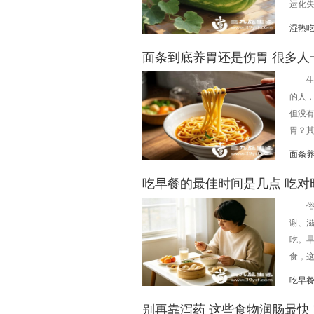
运化失
湿热
面条到底养胃还是伤胃 很多人
生活
的人
但没
胃？其
面条
吃早餐的最佳时间是几点 吃对
俗话
谢、
吃。
食，这
吃早
别再靠泻药 这些食物润肠最快