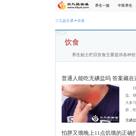
养生一族
中医养生
三九益生通
>
饮食
饮食
养生贴士栏目饮食主要提供各种饮
普通人能吃无碘盐吗 答案藏在
日常
盐。
大多
群，吃
无碘
怕胖又饿晚上11点饥饿的正确