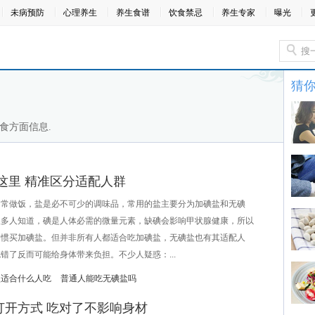
未病预防
心理养生
养生食谱
饮食禁忌
养生专家
曝光
猜
食方面信息.
这里 精准区分适配人群
做饭，盐是必不可少的调味品，常用的盐主要分为加碘盐和无碘
很多人知道，碘是人体必需的微量元素，缺碘会影响甲状腺健康，所以
习惯买加碘盐。但并非所有人都适合吃加碘盐，无碘盐也有其适配人
错了反而可能给身体带来负担。不少人疑惑：...
盐适合什么人吃
普通人能吃无碘盐吗
打开方式 吃对了不影响身材