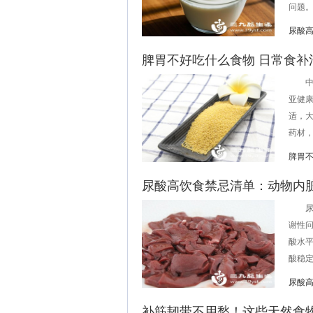
问题。
尿酸
脾胃不好吃什么食物 日常食补
中医
亚健
适，
药材，
脾胃
尿酸高饮食禁忌清单：动物内
尿酸
谢性
酸水
酸稳定
尿酸
补筋韧带不用愁！这些天然食物