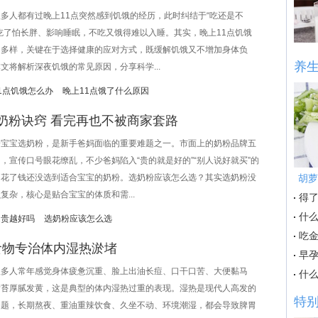
人都有过晚上11点突然感到饥饿的经历，此时纠结于“吃还是不
吃了怕长胖、影响睡眠，不吃又饿得难以入睡。其实，晚上11点饥饿
因多样，关键在于选择健康的应对方式，既缓解饥饿又不增加身体负
养
文将解析深夜饥饿的常见原因，分享科学...
1点饥饿怎么办
晚上11点饿了什么原因
奶粉诀窍 看完再也不被商家套路
宝选奶粉，是新手爸妈面临的重要难题之一。市面上的奶粉品牌五
，宣传口号眼花缭乱，不少爸妈陷入“贵的就是好的”“别人说好就买”的
，花了钱还没选到适合宝宝的奶粉。选奶粉应该怎么选？其实选奶粉没
胡萝
复杂，核心是贴合宝宝的体质和需...
得了
什
越贵越好吗
选奶粉应该怎么选
吃
食物专治体内湿热淤堵
早
人常年感觉身体疲惫沉重、脸上出油长痘、口干口苦、大便黏马
什
舌苔厚腻发黄，这是典型的体内湿热过重的表现。湿热是现代人高发的
特
问题，长期熬夜、重油重辣饮食、久坐不动、环境潮湿，都会导致脾胃