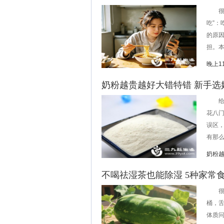
很多
吃”：
的原
担。本
晚上1
奶粉越贵越好大错特错 新手选
给宝
花八门
误区
有那么
奶粉
不喝祛湿茶也能除湿 5种家常
很多
桶，
体质