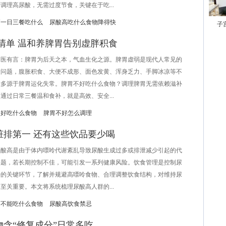
调理高尿酸，无需过度节食，关键在于吃...
高一日三餐吃什么
尿酸高吃什么食物降得快
子
清单 温和养脾胃告别虚胖积食
有言：脾胃为后天之本，气血生化之源。脾胃虚弱是现代人常见的
康问题，腹胀积食、大便不成形、面色发黄、浑身乏力、手脚冰凉等不
大多源于脾胃运化失常。脾胃不好吃什么食物？调理脾胃无需依赖滋补
通过日常三餐温和食补，就是高效、安全...
不好吃什么食物
脾胃不好怎么调理
脏排第一 还有这些饮品要少喝
高是由于体内嘌呤代谢紊乱导致尿酸生成过多或排泄减少引起的代
问题，若长期控制不佳，可能引发一系列健康风险。饮食管理是控制尿
平的关键环节，了解并规避高嘌呤食物、合理调整饮食结构，对维持尿
至关重要。本文将系统梳理尿酸高人群的...
高不能吃什么食物
尿酸高饮食禁忌
含“修复成分”日常多吃