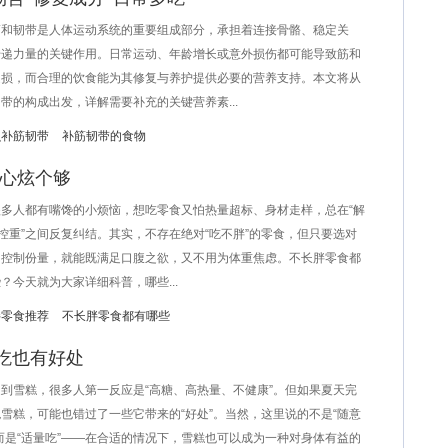
韧带是人体运动系统的重要组成部分，承担着连接骨骼、稳定关
传递力量的关键作用。日常运动、年龄增长或意外损伤都可能导致筋和
受损，而合理的饮食能为其修复与养护提供必要的营养支持。本文将从
带的构成出发，详解需要补充的关键营养素...
么补筋韧带
补筋韧带的食物
放心炫个够
人都有嘴馋的小烦恼，想吃零食又怕热量超标、身材走样，总在“解
“控重”之间反复纠结。其实，不存在绝对“吃不胖”的零食，但只要选对
、控制份量，就能既满足口腹之欲，又不用为体重焦虑。不长胖零食都
？今天就为大家详细科普，哪些...
胖零食推荐
不长胖零食都有哪些
吃也有好处
雪糕，很多人第一反应是“高糖、高热量、不健康”。但如果夏天完
雪糕，可能也错过了一些它带来的“好处”。当然，这里说的不是“随意
而是“适量吃”——在合适的情况下，雪糕也可以成为一种对身体有益的