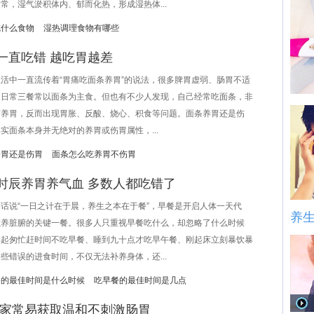
常，湿气淤积体内、郁而化热，形成湿热体...
吃什么食物
湿热调理食物有哪些
一直吃错 越吃胃越差
中一直流传着“胃痛吃面条养胃”的说法，很多脾胃虚弱、肠胃不适
，日常三餐常以面条为主食。但也有不少人发现，自己经常吃面条，非
有养胃，反而出现胃胀、反酸、烧心、积食等问题。面条养胃还是伤
实面条本身并无绝对的养胃或伤胃属性，...
养胃还是伤胃
面条怎么吃养胃不伤胃
时辰养胃养气血 多数人都吃错了
说“一日之计在于晨，养生之本在于餐”，早餐是开启人体一天代
养
滋养脏腑的关键一餐。很多人只重视早餐吃什么，却忽略了什么时候
早起匆忙赶时间不吃早餐、睡到九十点才吃早午餐、刚起床立刻暴饮暴
些错误的进食时间，不仅无法补养身体，还...
餐的最佳时间是什么时候
吃早餐的最佳时间是几点
 家常易获取温和不刺激肠胃