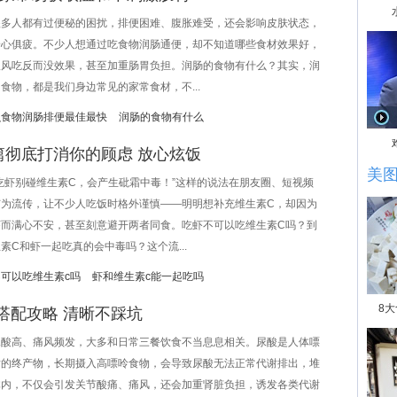
人都有过便秘的困扰，排便困难、腹胀难受，还会影响皮肤状态，
身心俱疲。不少人想通过吃食物润肠通便，却不知道哪些食材效果好，
跟风吃反而没效果，甚至加重肠胃负担。润肠的食物有什么？其实，润
食物，都是我们身边常见的家常食材，不...
么食物润肠排便最佳最快
润肠的食物有什么
篇彻底打消你的顾虑 放心炫饭
美
虾别碰维生素C，会产生砒霜中毒！”这样的说法在朋友圈、短视频
广为流传，让不少人吃饭时格外谨慎——明明想补充维生素C，却因为
虾而满心不安，甚至刻意避开两者同食。吃虾不可以吃维生素C吗？到
素C和虾一起吃真的会中毒吗？这个流...
可以吃维生素c吗
虾和维生素c能一起吃吗
8
搭配攻略 清晰不踩坑
高、痛风频发，大多和日常三餐饮食不当息息相关。尿酸是人体嘌
谢的终产物，长期摄入高嘌呤食物，会导致尿酸无法正常代谢排出，堆
体内，不仅会引发关节酸痛、痛风，还会加重肾脏负担，诱发各类代谢