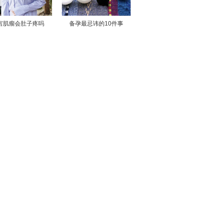
宫肌瘤会肚子疼吗
备孕最忌讳的10件事