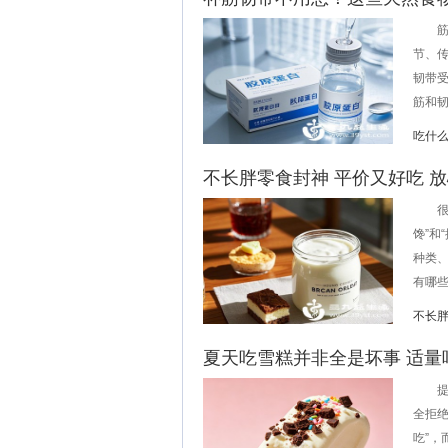
筋和
节、
韧带
筋和韧
吃什
不长胖零食封神 平价又好吃 
很多
馋”和
种类
有哪些
不长
夏天吃雪糕并非全是坏事 适量
提到
全拒绝
吃”，