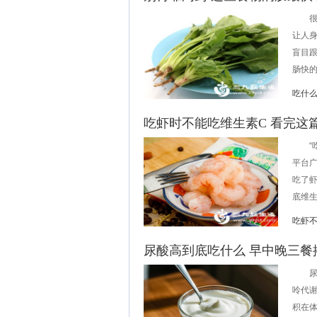
很多
让人
盲目
肠快的
吃什
吃虾时不能吃维生素C 看完这
“吃
平台
吃了
底维生
吃虾不
尿酸高到底吃什么 早中晚三餐
尿酸
呤代
积在