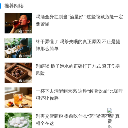
推荐阅读
喝酒全身红别当“酒量好” 这些隐藏危险一定
要警惕
终于弄懂了 喝茶失眠的真正原因 不止是提
神那么简单
别瞎喝 栀子泡水的正确打开方式 避开伤身
风险
一杯下去清醒到天亮 这种“解暑饮品”比咖啡
狠还让你胖
别再交智商税 提前吃什么“药”喝酒不醉 真
相全在这