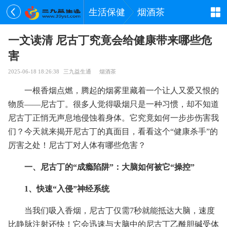
生活保健
烟酒茶
一文读清 尼古丁究竟会给健康带来哪些危
害
2025-06-18 18:26:38
三九益生通
烟酒茶
一根香烟点燃，腾起的烟雾里藏着一个让人又爱又恨的
物质——尼古丁。很多人觉得吸烟只是一种习惯，却不知道
尼古丁正悄无声息地侵蚀着身体。它究竟如何一步步伤害我
们？今天就来揭开尼古丁的真面目，看看这个“健康杀手”的
厉害之处！尼古丁对人体有哪些危害？
一、尼古丁的“成瘾陷阱”：大脑如何被它“操控”
1、快速“入侵”神经系统
当我们吸入香烟，尼古丁仅需7秒就能抵达大脑，速度
比静脉注射还快！它会迅速与大脑中的尼古丁乙酰胆碱受体