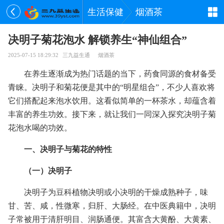
生活保健
烟酒茶
决明子菊花泡水 解锁养生“神仙组合”
2025-07-15 18:29:32
三九益生通
烟酒茶
在养生逐渐成为热门话题的当下，药食同源的食材备受
青睐。决明子和菊花便是其中的“明星组合”，不少人喜欢将
它们搭配起来泡水饮用。这看似简单的一杯茶水，却蕴含着
丰富的养生功效。接下来，就让我们一同深入探究决明子菊
花泡水喝的功效。
一、决明子与菊花的特性
（一）决明子
决明子为豆科植物决明或小决明的干燥成熟种子，味
甘、苦、咸，性微寒，归肝、大肠经。在中医典籍中，决明
子常被用于清肝明目、润肠通便。其富含大黄酚、大黄素、