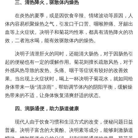
三、清热降火，驱散体内燥热
在炎热的夏季，或是因饮食辛辣、情绪波动等原因，人
体内容易积聚燥热之气，引发口干口苦、咽喉肿痛、牙龈出
血等上火症状。决明子和菊花均性寒，都具有清热降火的功
效，二者泡水喝，能有效驱散体内的燥热。
决明子清泄肝火的同时，还能清大肠热，对于因肠热引
起的便秘也有一定的缓解作用。菊花则擅长疏散风热，对于
外感风热导致的发热、头痛、咽干等症状有较好的改善效
果。当出现上火症状时，喝上一杯决明子菊花水，就如同给
身体带来一场“清凉雨”，帮助调节体内的阴阳平衡，缓解燥
热带来的不适，让身体恢复清爽舒适的状态。
四、润肠通便，助力肠道健康
现代人由于饮食习惯和生活方式的改变，便秘问题日益
普遍。决明子富含的大黄酚、决明素等成分，能够刺激肠道