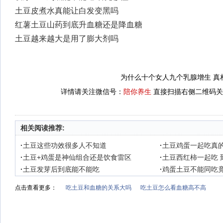
土豆皮煮水真能让白发变黑吗
红薯土豆山药到底升血糖还是降血糖
土豆越来越大是用了膨大剂吗
为什么十个女人九个乳腺增生 真
详情请关注微信号：
陪你养生
直接扫描右侧二维码关
相关阅读推荐:
·
土豆这些功效很多人不知道
·
土豆鸡蛋一起吃真
·
土豆+鸡蛋是神仙组合还是饮食雷区
·
土豆西红柿一起吃 
·
土豆发芽后到底能不能吃
·
鸡蛋土豆不能同吃竟
点击查看更多：
吃土豆和血糖的关系大吗
吃土豆怎么看血糖高不高