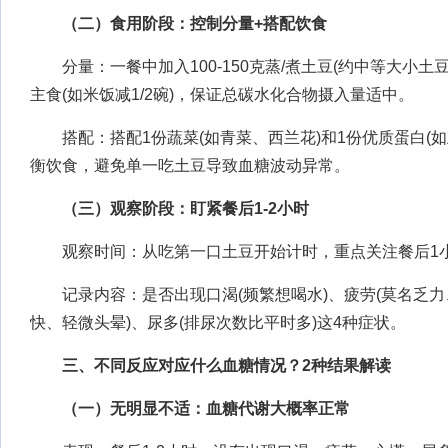
（二）食用阶段：控制分量+搭配饮食
分量：一餐中加入100-150克蒸/煮土豆(约中等大小土豆的1
主食(如米饭减1/2碗)，保证总碳水化合物摄入量适中。
搭配：搭配1份蔬菜(如青菜、西兰花)和1份优质蛋白(如
衡饮食，避免单一吃土豆导致血糖波动异常。
（三）观察阶段：盯紧餐后1-2小时
观察时间：从吃第一口土豆开始计时，重点关注餐后1小
记录内容：是否出现口渴(频繁想喝水)、疲劳(莫名乏力、
快、轻微头晕)、尿多(排尿次数比平时多)这4种症状。
三、不同反应对应什么血糖情况？2种结果解读
（一）无明显不适：血糖代谢大概率正常