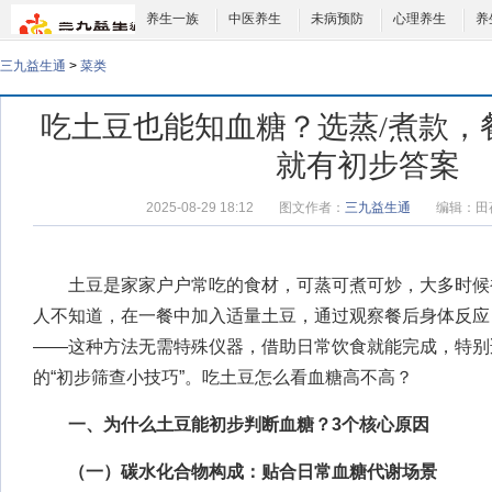
养生一族
中医养生
未病预防
心理养生
养
三九益生通
>
菜类
吃土豆也能知血糖？选蒸/煮款，
就有初步答案
2025-08-29 18:12
图文作者：
三九益生通
编辑：
田
土豆是家家户户常吃的食材，可蒸可煮可炒，大多时候
人不知道，在一餐中加入适量土豆，通过观察餐后身体反应
——这种方法无需特殊仪器，借助日常饮食就能完成，特别
的“初步筛查小技巧”。
吃土豆怎么看血糖高不高
？
一、为什么土豆能初步判断血糖？3个核心原因
（一）碳水化合物构成：贴合日常血糖代谢场景