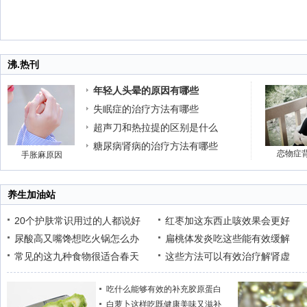
沸.热刊
年轻人头晕的原因有哪些
失眠症的治疗方法有哪些
超声刀和热拉提的区别是什么
糖尿病肾病的治疗方法有哪些
恋物症
手胀麻原因
养生加油站
20个护肤常识用过的人都说好
红枣加这东西止咳效果会更好
尿酸高又嘴馋想吃火锅怎么办
扁桃体发炎吃这些能有效缓解
常见的这九种食物很适合春天
这些方法可以有效治疗解肾虚
吃什么能够有效的补充胶原蛋白
白萝卜这样吃既健康美味又滋补