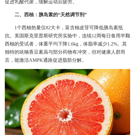
促进乳酸代谢，缓解运动后疲劳。
二、西柚：胰岛素的“天然调节剂”
1个西柚热量仅82大卡，富含柚皮苷可降低胰岛素抵
抗。美国斯克里普斯研究所实验中，连续12周每日食用半颗
西柚的受试者，体重平均下降1.6kg，体脂率减少1.2%。其
独特的呋喃香豆素虽与部分药物有冲突，但对健康人群而
言，能激活AMPK通路促进脂肪分解。