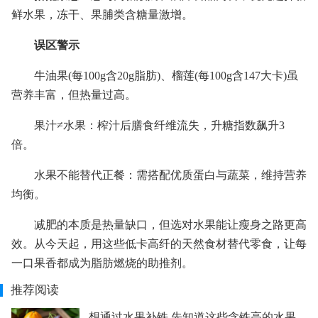
鲜水果，冻干、果脯类含糖量激增。
误区警示
牛油果(每100g含20g脂肪)、榴莲(每100g含147大卡)虽
营养丰富，但热量过高。
果汁≠水果：榨汁后膳食纤维流失，升糖指数飙升3
倍。
水果不能替代正餐：需搭配优质蛋白与蔬菜，维持营养
均衡。
减肥的本质是热量缺口，但选对水果能让瘦身之路更高
效。从今天起，用这些低卡高纤的天然食材替代零食，让每
一口果香都成为脂肪燃烧的助推剂。
推荐阅读
想通过水果补铁 先知道这些含铁高的水果