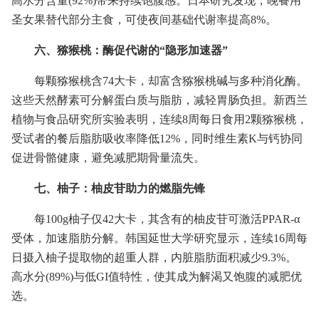
高水分含量(92%)带来持续饱腹感。日本研究发现，晚餐用
圣女果替代部分主食，可使夜间基础代谢率提高8%。
六、猕猴桃：酶促代谢的“隐形加速器”
每颗猕猴桃含74大卡，却富含猕猴桃碱与多种消化酶。
这些天然酵素可分解蛋白质与脂肪，减轻胃肠负担。新西兰
植物与食品研究所实验表明，连续8周每日食用2颗猕猴桃，
受试者的餐后脂肪吸收率降低12%，同时维生素K与钙协同
促进骨骼健康，避免减肥期骨量流失。
七、柚子：柚皮苷助力的燃脂先锋
每100g柚子仅42大卡，其含有的柚皮苷可激活PPAR-α
受体，加速脂肪分解。韩国延世大学研究显示，连续16周每
日摄入柚子提取物的超重人群，内脏脂肪面积减少9.3%。
高水分(89%)与低GI值特性，使其成为解渴又饱腹的减肥优
选。