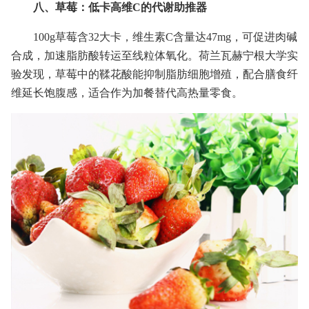
八、草莓：低卡高维C的代谢助推器
100g草莓含32大卡，维生素C含量达47mg，可促进肉碱
合成，加速脂肪酸转运至线粒体氧化。荷兰瓦赫宁根大学实
验发现，草莓中的鞣花酸能抑制脂肪细胞增殖，配合膳食纤
维延长饱腹感，适合作为加餐替代高热量零食。