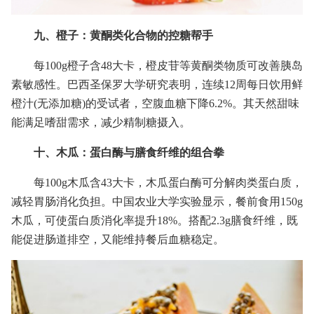
九、橙子：黄酮类化合物的控糖帮手
每100g橙子含48大卡，橙皮苷等黄酮类物质可改善胰岛
素敏感性。巴西圣保罗大学研究表明，连续12周每日饮用鲜
橙汁(无添加糖)的受试者，空腹血糖下降6.2%。其天然甜味
能满足嗜甜需求，减少精制糖摄入。
十、木瓜：蛋白酶与膳食纤维的组合拳
每100g木瓜含43大卡，木瓜蛋白酶可分解肉类蛋白质，
减轻胃肠消化负担。中国农业大学实验显示，餐前食用150g
木瓜，可使蛋白质消化率提升18%。搭配2.3g膳食纤维，既
能促进肠道排空，又能维持餐后血糖稳定。