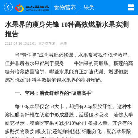
食物营养
果类
水果界的瘦身先锋 10种高效燃脂水果实测
报告
2025-04-16 13:23:01
三九益生通
果类
当“管住嘴”成为减肥必修课，水果常被视作低卡救星。
但并非所有水果都利于瘦身——牛油果的高脂肪、榴莲的高
糖分暗藏热量陷阱。哪些水果能真正加速代谢、增强饱腹
感?让我们用科学数据解锁水果界的瘦身密码。
一、苹果：膳食纤维界的“吸脂高手”
每100g苹果仅含53大卡，却拥有2.4g果胶纤维。这种水
溶性膳食纤维在肠道中形成凝胶，延缓碳水吸收。哈佛大学
研究显示，餐前吃苹果可减少18%的正餐摄入量。其含有的
多酚类物质(如根皮苷)还能抑制脂肪细胞分化，配合苹果酸