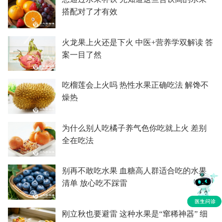
搭配对了才有效
火龙果上火还是下火 中医+营养学双解读 答
案一目了然
吃榴莲会上火吗 热性水果正确吃法 解馋不
燥热
为什么别人吃橘子养气色你吃就上火 差别
全在吃法
别再不敢吃水果 血糖高人群适合吃的水果
清单 放心吃不踩雷
刚立秋也要避雷 这种水果是“窜稀神器” 细