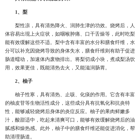
1、梨
梨性凉，具有清热降火、润肺生津的功效。烧烤后，人
体容易出现上火症状，如咽喉肿痛、口干舌燥等，此时吃梨
能有效缓解这些不适。梨中含有丰富的水分和膳食纤维，水
分可以补充因烧烤导致的身体失水，膳食纤维则有助于促进
肠道蠕动，加速体内废物排出。将梨切成小块，煮成梨汤饮
用，效果更佳，既能清热去火，又能滋润肠胃。
2、柚子
柚子性寒，具有清热、止咳、化痰的作用。它含有丰富
的柚皮苷等生物活性成分，这些成分具有抗氧化和抗炎特
性，能够减轻烧烤后身体的炎症反应。柚子的果肉鲜嫩多
汁，酸甜适中，吃起来清爽可口，能够有效缓解烧烤后的油
腻感和燥热感。此外，柚子中的膳食纤维还能促进消化，帮
助清理肠道。