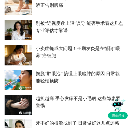
矫正告别脚痛
别被“近视度数上限”误导 能否手术看这几点
专业评估才靠谱
小炎症拖成大问题！长期发炎是在悄悄“喂
养”癌细胞
摆脱“肿眼泡” 搞懂上眼睑肿的原因 日常就
能轻松预防
越抓越痒 手心发痒不是小毛病 这些隐患要
警惕
牙不好的根源找到了 日常做好这几点远离