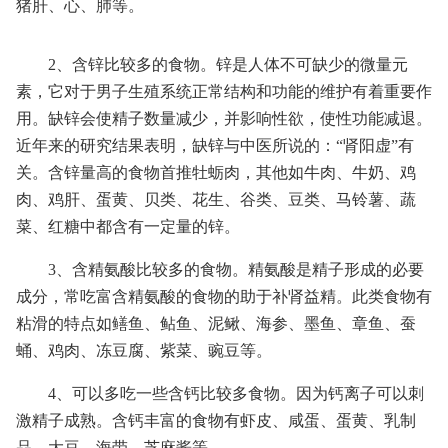
猪肝、心、肺等。
2、含锌比较多的食物。锌是人体不可缺少的微量元
素，它对于男子生殖系统正常结构和功能的维护有着重要作
用。缺锌会使精子数量减少，并影响性欲，使性功能减退。
近年来的研究结果表明，缺锌与中医所说的：“肾阳虚”有
关。含锌量高的食物首推牡蛎肉，其他如牛肉、牛奶、鸡
肉、鸡肝、蛋黄、贝类、花生、谷类、豆类、马铃薯、蔬
菜、红糖中都含有一定量的锌。
3、含精氨酸比较多的食物。精氨酸是精子形成的必要
成分，常吃富含精氨酸的食物的助于补肾益精。此类食物有
粘滑的特点如鳝鱼、鲇鱼、泥鳅、海参、墨鱼、章鱼、蚕
蛹、鸡肉、冻豆腐、紫菜、豌豆等。
4、可以多吃一些含钙比较多食物。因为钙离子可以刺
激精子成熟。含钙丰富的食物有虾皮、咸蛋、蛋黄、乳制
品、大豆、海带、芝麻酱等。