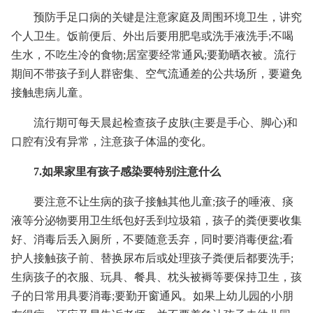
预防手足口病的关键是注意家庭及周围环境卫生，讲究
个人卫生。饭前便后、外出后要用肥皂或洗手液洗手;不喝
生水，不吃生冷的食物;居室要经常通风;要勤晒衣被。流行
期间不带孩子到人群密集、空气流通差的公共场所，要避免
接触患病儿童。
流行期可每天晨起检查孩子皮肤(主要是手心、脚心)和
口腔有没有异常，注意孩子体温的变化。
7.如果家里有孩子感染要特别注意什么
要注意不让生病的孩子接触其他儿童;孩子的唾液、痰
液等分泌物要用卫生纸包好丢到垃圾箱，孩子的粪便要收集
好、消毒后丢入厕所，不要随意丢弃，同时要消毒便盆;看
护人接触孩子前、替换尿布后或处理孩子粪便后都要洗手;
生病孩子的衣服、玩具、餐具、枕头被褥等要保持卫生，孩
子的日常用具要消毒;要勤开窗通风。如果上幼儿园的小朋