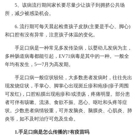
5、该病流行期间家长要尽量少让孩子到拥挤公共场
所，减少被感染机会。
6. 流行期可每天晨起检查孩子皮肤(主要是手心、脚心)
和口腔有没有异常，注意孩子体温的变化。
手足口病是一种常见多发传染病，以婴幼儿发病为主，
多种肠道病毒都能引起，EV71病毒是其中的一种。一般全
年均有发生，5━7月为高发期。
手足口病一般症状较轻，大多数患者发病时，往往先出
现发烧症状，手掌心、脚掌心出现斑丘疹和疱疹(疹子周围
可发红)，口腔粘膜出现疱疹和/或溃疡，疼痛明显。部分患
者可伴有咳嗽、流涕、食欲不振、恶心、呕吐和头疼等症
状。少数患者病情较重，可并发脑炎、脑膜炎、心肌炎、肺
炎等，如不及时治疗可危及生命。
1.手足口病是怎么传播的?有疫苗吗