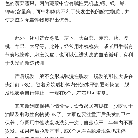
色的蔬菜蔬果。因为蔬菜中含有碱性无机盐(钙、镁、钠、
钾等)含量高，可中和体内不利于头发生长的酸性物质，并
使之成为无毒性物质排出体外。
此外，还可选食冬瓜、萝卜、大白菜、菠菜、藕、樱
桃、苹果、大枣等。此外，经常用木梳梳头，或者用手指有
节奏地按摩、刺激头皮，也可以促进头皮的血液循环，有利
于头发的新陈代谢。
产后脱发一般不会形成弥漫性脱发，脱发的部位大多在
头部前1/3处。随着分娩后机体内分泌水平的逐渐恢复，脱
发现象会自行停止，一般在6个月左右即可恢复。
其实新妈咪保持心情愉快，饮食起居有规律，少吃过于
油腻及刺激性食物就OK了。大家也要注意产后头发的卫生
保养，每周用中性洗发液洗头一次，自然晾干，半年内不要
烫发。如果产后脱发严重，或6个月左右脱发现象仍未停