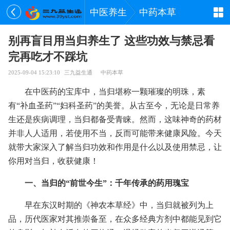
中医养生
中药本草
别再盲目用当归养生了 这些功效与禁忌看
完再吃才不踩坑
2025-09-04 15:23:10
三九益生通
中药本草
在中医药的宝库中，当归堪称一颗璀璨的明珠，素
有“补血圣药”“妇科圣药”的美誉。从古至今，无论是日常养
生还是疾病调理，当归都备受青睐。然而，这味神奇的药材
并非人人适用，若使用不当，反而可能带来健康风险。今天
就带大家深入了解当归功效和作用是什么以及使用禁忌，让
你用对当归，收获健康！
一、当归的“前世今生”：千年传承的药用瑰宝
早在东汉时期的《神农本草经》中，当归就被列为上
品，历代医家对其推崇备至，在众多经典方剂中都能见到它