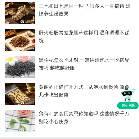
三七和田七是同一种吗 很多人一直搞错 难
怪养生没效果
肝火旺肠胃差龙胆草这样用 温和调理不踩
坑
黑枸杞怎么吃才对 一篇讲清泡水干吃搭配
技巧 越吃越舒服
黄芪的正确打开方式：从泡水到煲汤 简单
几步吃出健康
薄荷叶的食用禁忌你知道吗 这些情况千万
别吃小心伤身