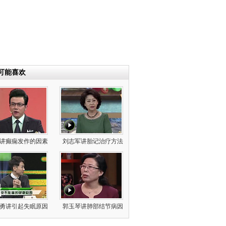
可能喜欢
讲癫痫发作的因素
刘志军讲胎记治疗方法
勇讲引起失眠原因
郭玉琴讲肺部结节病因