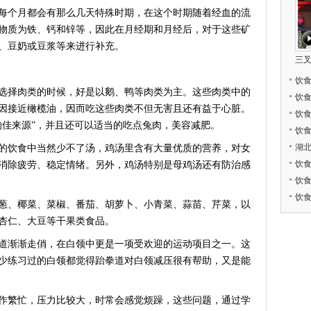
个月都会有那么几天特殊时期，在这个时期随着经血的流
物质为铁、钙和锌等，因此在月经期和月经后，对于这些矿
、豆奶或豆浆等来进行补充。
三
饮
择肉类的时候，好是以鹅、鸭等肉类为主。这些肉类中的
饮
因接近橄榄油，因而吃这些肉类不但无害且还有益于心脏。
饮
的佳来源”，并且还可以适当的吃点兔肉，美容减肥。
饮
湖
饮食中当然少不了汤，鸡汤里含有大量优质的营养，对女
饮
消除疲劳、稳定情绪。另外，鸡汤特别是母鸡汤还有防治感
饮
饮
、椰菜、菜椒、番茄、胡萝卜、小青菜、蒜苗、芹菜，以
杏仁、大豆等干果类食品。
渐渐走俏，在白领中更是一项受欢迎的运动项目之一。这
少练习过的白领都觉得跆拳道对白领减压很有帮助，又是能
繁忙，压力比较大，时常会感觉烦躁，这些问题，通过学