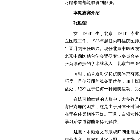
习跆拳道都能够得到解决。
本期嘉宾介绍
张胜荣
女，1958年生于北京，1983年毕
医医院工作。1983年起任内科住院医师。
年晋升为主任医师。现任北京中医医院
北京中西医结合学会肾病专业委员会委
张炳厚教授的学术继承人，北京市中医
同时，跆拳道对保持优美体态有莫大
巧度、且使双腿的线条更优美，加上挺
益处，绝不亚于任何一种健美运动。另
在练习跆拳道的人群中，大多数是白
背部疼痛的困扰，这是由于身体长时间
在于身体柔韧性不好。而且，白领女性
学习跆拳道都能够得到解决。
注意
：本频道文章版权归湖北电视
作品内容、版权和其它问题，请尽快与