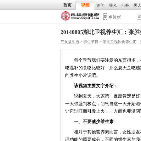
首页
视频
新闻
曝光
问答
男
20140805湖北卫视养生汇：
三九益生通
>
养生节目
>
湖北卫视饮食养生汇
每个季节我们要注意的东西很多，在
吃温补的食物比较好，那么夏天是吃越
的养生小常识吧。
该视频主要文字介绍：
说到夏天，大家第一反应肯定是好热
一天强盛到极点，阴气自这一天开始滋
让它过旺而引发上火，一方面也要滋阴
一、不要减少维生素
相对于其他营养素而言，女性朋友在
理功能的重要成分，不同的维生素与我