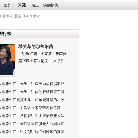
保健
营养
贴士
疾病预防
悦
养生堂
北京卫视养生堂
排行榜
墙头草的那些细菌
一说到细菌，大家第一反应就
是它属于有害物质，我们得...
饮食养生汇：朱继业讲瘦子为啥得脂肪肝
饮食养生汇：朱继业讲你的肝脏报警了吗
饮食养生汇视频全集：胡东鹏讲醋的功效
饮食养生汇：屈浩讲当家菜营养价值高
饮食养生汇：吕德智讲牛皮癣治疗新方法
饮食养生汇：刘洋讲重症肌无力与渐冻症
饮食养生汇：张文彭讲能抑制肿瘤的真菌