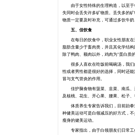
由于女性特殊的生理构造，以至于每
失同时会丢失许多矿物质。丢失多的矿
物质一定要及时补充，可通过多饮牛奶
五、佳饮食
在每日的饮食中，职业女性朋友在选
脂肪含量少于畜肉类，并且其化学结构
除了鸭肉、额肉以外，鸡肉为“蛋白质
很多人喜欢在吃饭前喝碗汤，我们的
性或者男性都是很好的选择，同时还能
冒与支气管炎的作用。
佳护脑食物有菠菜、韭菜、南瓜、葱
及核桃、花生、开心果、腰果、松子、
体质养生专家告诉我们，目前跆拳道
种健美运动可是白领减压的好方式，不
瘦身的健美运动。
专家指出，由于白领朋友们日常工作