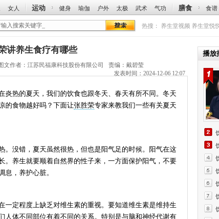
运动
膳食
人
女人
健身
瑜伽
户外
太极
武术
气功
食谱
热搜：
养生堂视频
养生堂悦
张胜荣讲养生食疗有哪些
播放
图文作者：
江苏民福康科技股份有限公司
责编：戴碧莹
发表时间：2024-12-06 12:07
炎热的夏天，我们的饮食也跟冬天、春天有所不同。冬天
凉的食物越好吗？下面让
张胜荣
专家来教我们一些有关夏天
。没错，夏天虽然很热，但也是阳气足的时候。阳气在这
长。养生就要顺着自然界的性子来，一方面保护阳气，不要
调息，养护心脏。
一定程度上缺乏对维生素的重视。要知道维生素是维持生
们人体不同部位有着不同的关系。特别是与脑和神经代谢有