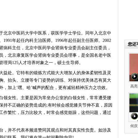
业于北京中医药大学中医系，获医学学士学位。同年入北京中
1991年起任内科主治医师。1996年起任副主任医师。2002
您还
肾病科主任，北京中医药学会肾病专业委员会副主任委员，
员，北京康复医学会肾病专业委员会理事，是全国名老中医
管理局125人才培养对象之一，硕士生导师。
益处。它特有的锻炼方式能大大增加人的身体柔韧性及灵
胸、抬头、立腰等专门姿势的训练、对保持优美体态有莫大
高亮
外，加上‘嘿、哈’喊声的配合，更有减轻精神压力之功效。
领女性。主要是因为常坐办公室的白领女性，常常遭受腰
保持不正确的姿势造成的;有时候会感觉膝关节伸不直，原因
工作繁忙，压力比较大，时常会感觉烦躁，这些问题，通过
何庆
台，并不代表本频道赞同其观点和对其真实性负责。如涉及
我们联系，我们将在第一时间删除内容!