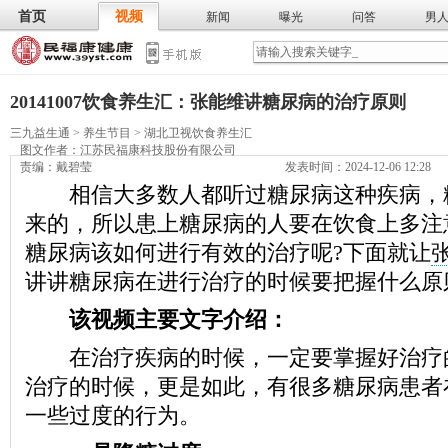
首页
视频
新闻
曝光
问答
男
膳食
保
武术
气功
食谱
营养
20141007饮食养生汇：张能维讲糖尿病的治疗原则
三九益生通
>
养生节目
>
湖北卫视饮食养生汇
图文作者：
江苏民福康科技股份有限公司
责编：戴碧莹
发表时间：2024-12-06 12:28
相信大多数人都听过糖尿病这种疾病，
来的，所以患上糖尿病的人要在饮食上多注
糖尿病该如何进行有效的治疗呢?下面就让
讲讲糖尿病在进行治疗的时候要把握什么原
该视频主要文字介绍：
在治疗疾病的时候，一定要掌握好治疗
治疗的时候，更是如此，有很多糖尿病患者
一些过度的行为。