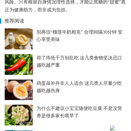
风险。只有根据自身情况理性选择，才能让黑糖的“甜蜜”真
正为健康助力，而非成为负担。
推荐阅读
别再信“榴莲牛奶相克” 合理间隔30分钟 安
心享受美味
得了痔疮千万别乱吃 这几类食物坚决忌口
越吃越严重
鸡蛋虽补并非人人适合 这几类人尽量少吃
越吃越伤身
为什么不建议小宝宝随便吃豆腐 不是没营
养是很多家长喂早了