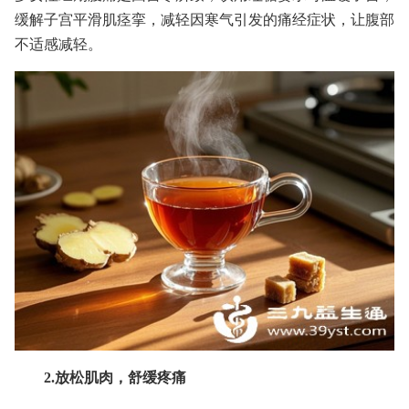
缓解子宫平滑肌痉挛，减轻因寒气引发的痛经症状，让腹部
不适感减轻。
2.放松肌肉，舒缓疼痛