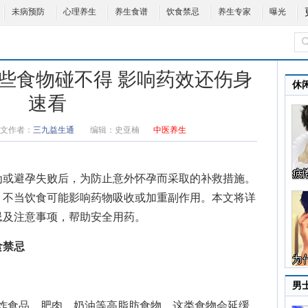
未病预防
心理养生
养生食谱
饮食禁忌
养生专家
曝光
些食物碰不得 影响药效还伤身
休
速看
文作者：
三九益生通
编辑：
史亚楠
中医养生
为或避孕失败后，为防止意外怀孕而采取的补救措施。
，不当饮食可能影响药物吸收或加重副作用。本文将详
忌及注意事项，帮助安全用药。
食禁忌
男
炸食品、肥肉、奶油等高脂肪食物。这类食物会延缓