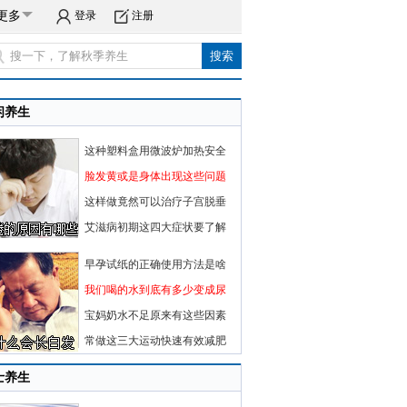
更多
登录
注册
闲养生
这种塑料盒用微波炉加热安全
脸发黄或是身体出现这些问题
这样做竟然可以治疗子宫脱垂
艾滋病初期这四大症状要了解
早孕试纸的正确使用方法是啥
我们喝的水到底有多少变成尿
宝妈奶水不足原来有这些因素
常做这三大运动快速有效减肥
士养生