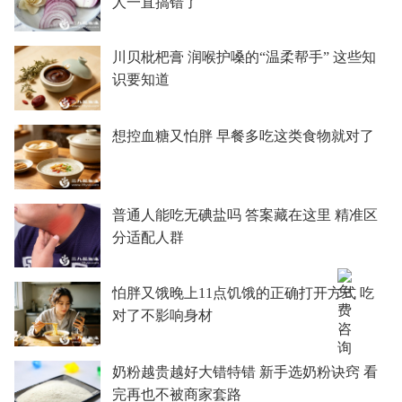
人一直搞错了
川贝枇杷膏 润喉护嗓的“温柔帮手” 这些知
识要知道
想控血糖又怕胖 早餐多吃这类食物就对了
普通人能吃无碘盐吗 答案藏在这里 精准区
分适配人群
怕胖又饿晚上11点饥饿的正确打开方式 吃
对了不影响身材
奶粉越贵越好大错特错 新手选奶粉诀窍 看
完再也不被商家套路