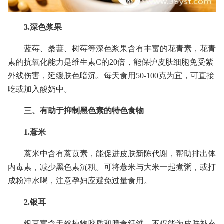
3.深色浆果
蓝莓、桑葚、树莓等深色浆果含有丰富的花青素，花青
素的抗氧化能力是维生素C的20倍，能保护皮肤细胞免受紫
外线伤害，延缓肤色暗沉。每天食用50-100克为宜，可直接
吃或加入酸奶中。
三、有助于抑制黑色素的特色食物
1.薏米
薏米中含有薏苡素，能促进皮肤新陈代谢，帮助排出体
内毒素，减少黑色素沉积。可将薏米与大米一起煮粥，或打
成粉冲水喝，注意孕妇应避免过量食用。
2.银耳
银耳富含天然植物胶质和膳食纤维，不仅能为皮肤补充