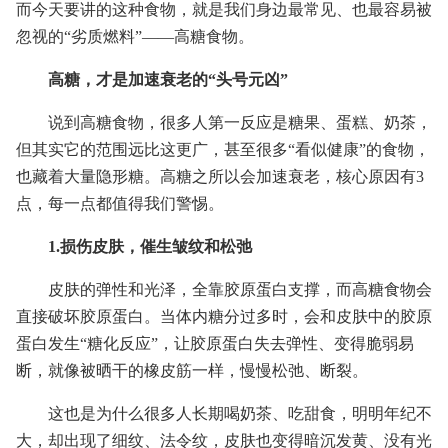
而今天要讲的这种食物，就是我们身边最常见、也最容易被
忽视的“劣质燃料”——高糖食物。
高糖，才是加速衰老的“头号元凶”
说到高糖食物，很多人第一反应是糖果、蛋糕、奶茶，
但其实它的范围远比这更广，甚至很多“看似健康”的食物，
也藏着大量隐形糖。高糖之所以会加速衰老，核心原因有3
点，每一点都值得我们警惕。
1.损伤皮肤，催生皱纹和松弛
皮肤的弹性和光泽，全靠胶原蛋白支撑，而高糖食物会
直接破坏胶原蛋白。当体内糖分过多时，会和皮肤中的胶原
蛋白发生“糖化反应”，让胶原蛋白失去弹性、变得脆弱易
断，就像被晒干的橡皮筋一样，慢慢松弛、断裂。
这也是为什么很多人长期喝奶茶、吃甜食，明明年纪不
大，却出现了细纹、法令纹，皮肤也变得暗沉发黄、没有光