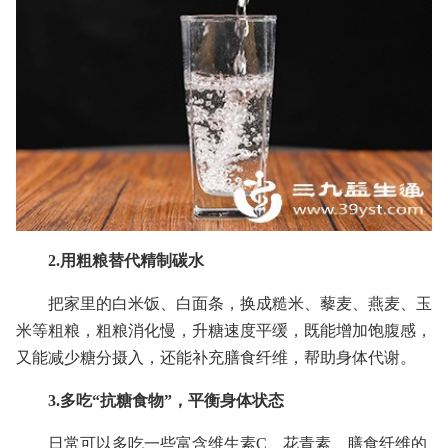
2.用粗粮替代精制碳水
把家里的白米饭、白面条，换成糙米、藜麦、燕麦、玉
米等粗粮，粗粮消化慢，升糖速度平缓，既能增加饱腹感，
又能减少糖分摄入，还能补充膳食纤维，帮助身体代谢。
3.多吃“抗糖食物”，平衡身体状态
日常可以多吃一些富含维生素C、花青素、膳食纤维的