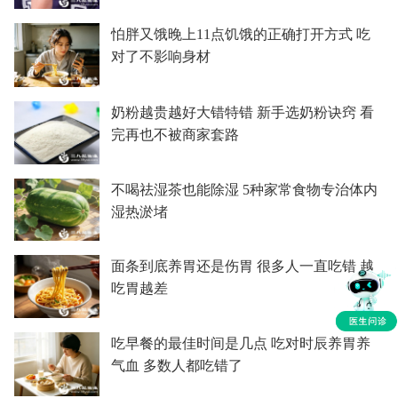
怕胖又饿晚上11点饥饿的正确打开方式 吃
对了不影响身材
奶粉越贵越好大错特错 新手选奶粉诀窍 看
完再也不被商家套路
不喝祛湿茶也能除湿 5种家常食物专治体内
湿热淤堵
面条到底养胃还是伤胃 很多人一直吃错 越
吃胃越差
吃早餐的最佳时间是几点 吃对时辰养胃养
气血 多数人都吃错了