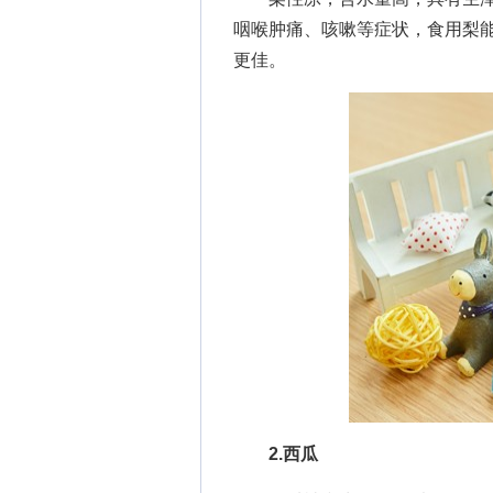
咽喉肿痛、咳嗽等症状，食用梨
更佳。
2.西瓜