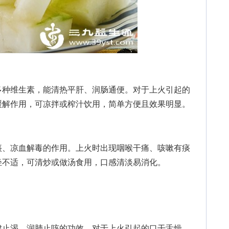
种维生素，能清热平肝、润肠通便。对于上火引起的
缓解作用，可凉拌或榨汁饮用，简单方便且效果明显。
、凉血解毒的作用。上火时出现咽喉干痛、咳嗽有痰
轻不适，可清炒或做汤食用，口感清淡易消化。
止渴、润肺止咳的功效。对于上火引起的口干舌燥、