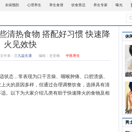
未病预防
心理养生
养生食谱
饮食禁忌
养生专家
曝光
些清热食物 搭配好习惯 快速降
休
火见效快
文作者：
三九益生通
编辑：
史亚楠
中医养生
不适状态，常表现为口干舌燥、咽喉肿痛、口腔溃疡、
发上火的原因多样，但通过合理调整饮食，选择具有清
不适。以下为大家介绍几类有助于快速降火的食物及相
男