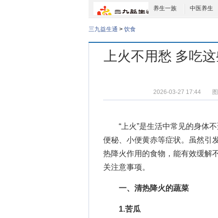
养生一族
中医养生
三九益生通
>
饮食
上火不用愁 多吃这
2026-03-27 17:44
图
“上火”是生活中常见的身体
便秘、小便黄赤等症状。虽然引
热降火作用的食物，能有效缓解
关注意事项。
一、清热降火的蔬菜
1.苦瓜