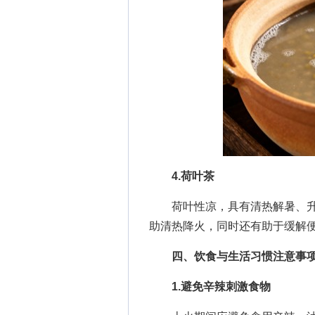
4.荷叶茶
荷叶性凉，具有清热解暑、升
助清热降火，同时还有助于缓解
四、饮食与生活习惯注意事
1.避免辛辣刺激食物