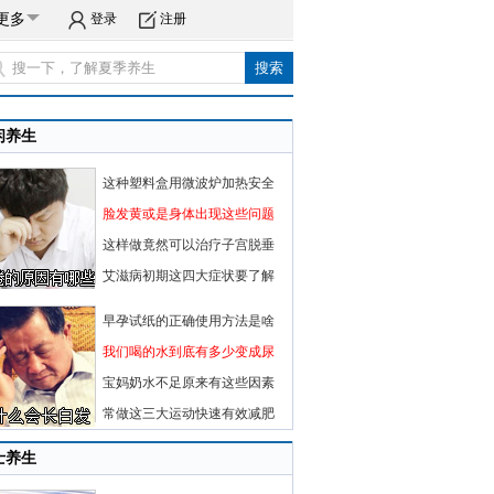
更多
登录
注册
闲养生
这种塑料盒用微波炉加热安全
脸发黄或是身体出现这些问题
这样做竟然可以治疗子宫脱垂
艾滋病初期这四大症状要了解
早孕试纸的正确使用方法是啥
我们喝的水到底有多少变成尿
宝妈奶水不足原来有这些因素
常做这三大运动快速有效减肥
士养生