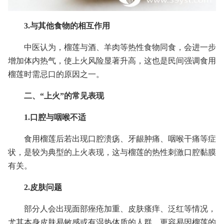
3.与其他食物的相互作用
中医认为，榴莲与酒、羊肉等热性食物同食，会进一步
增加体内热气，使上火风险显著升高，这也是民间强调食用
榴莲时需忌口的原因之一。
二、“上火”的常见表现
1.口腔与咽喉不适
食用榴莲后若出现口腔溃疡、牙龈肿痛、咽喉干痛等症
状，是较为典型的上火表现，这与榴莲的热性刺激口腔黏膜
有关。
2.皮肤问题
部分人会出现面部痤疮加重、皮肤瘙痒、泛红等情况，
尤其本身皮肤易敏感或有湿热体质的人群，更容易因榴莲的