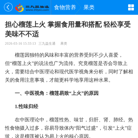
食物营养
果类
担心榴莲上火 掌握食用量和搭配 轻松享受
美味不不适
2026-03-16 15:33:13
三九益生通
果类
榴莲因独特的风味和丰富的营养受到不少人喜爱，
但“榴莲上火”的说法也广为流传。究竟榴莲是否会导致上
火，需要结合中医理论和现代医学视角来分析，同时了解相
关的食用注意事项，才能更科学地享用这种水果。
一、中医视角：榴莲易致“上火”的原因
1.性味归经
在中医理论中，榴莲性热、味甘，归肝、肾、肺经。热
性食物摄入过多，容易导致体内“阳气过盛”，引发“上火”症
状，这是榴莲被认为易上火的核心原因。