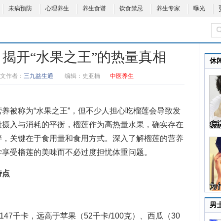
未病预防
心理养生
养生食谱
饮食禁忌
养生专家
曝光
 揭开“水果之王”的热量真相
休
文作者：
三九益生通
编辑：
史亚楠
中医养生
养被称为“水果之王”，但不少人担心吃榴莲会导致发
量摄入与消耗的平衡，榴莲作为高热量水果，确实存在
胖，关键在于食用量和食用方式。深入了解榴莲的营养
学享受榴莲的美味而不必过度担忧体重问题。
特点
男
7千卡，远高于苹果（52千卡/100克）、西瓜（30