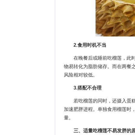
2.食用时机不当
在晚餐后或睡前吃榴莲，此时
物易转化为脂肪储存。而在两餐
风险相对较低。
3.搭配不合理
若吃榴莲的同时，还摄入蛋糕
加速肥胖进程。单独食用榴莲时
量。
三、适量吃榴莲不易发胖的