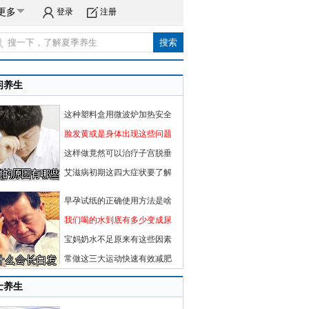
更多
登录
注册
闲养生
这种塑料盒用微波炉加热安全
脸发黄或是身体出现这些问题
这样做竟然可以治疗子宫脱垂
艾滋病初期这四大症状要了解
早孕试纸的正确使用方法是啥
我们喝的水到底有多少变成尿
宝妈奶水不足原来有这些因素
常做这三大运动快速有效减肥
士养生