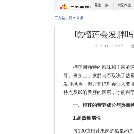
养生一族
中医养生
三九益生通
>
果类
吃榴莲会发胖吗
2026-03-12 17:05
图
榴莲因独特的风味和丰富的营
胖。事实上，发胖与否取决于热
发胖风险，但并非绝对会让人变
特点及影响发胖的因素，才能科
一、榴莲的营养成分与热量
1.高热量属性
每100克榴莲果肉的热量约为14