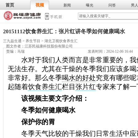
首页
视频
新闻
曝光
问答
男
膳食
保
武术
气功
食谱
营养
20151112饮食养生汇：张片红讲冬季如何健康喝水
三九益生通
>
养生节目
>
湖北卫视饮食养生汇
图文作者：
江苏民福康科技股份有限公司
责编：马瑞
发表时间：2024-12-06 16:44
水对于我们人类而言是非常重要的，我
无法生存。尤其在干燥的冬季我们应该多喝
非常好。那么冬季
喝水的好处
究竟有哪些呢
起随着
饮食养生汇
栏目
张片红
专家来了解一
该视频主要文字介绍：
冬季如何健康喝水
保护你的胃
冬季天气比较的干燥我们日常生活中应