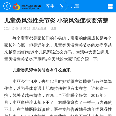
养生一族
儿童
儿童类风湿性关节炎 小孩风湿症状要清楚
2024-12-06 19:55:28
三九益生通
儿童
每个宝宝都是家长们的心头肉，宝宝的健康成长是每个
家长的心愿，但是近年来，儿童类风湿性关节炎的发病率越
来越高!你们知道小儿风湿该怎么办吗，生活中大家知道儿
童风湿性关节炎严重吗?今天就给大家详细介绍一下!
儿童类风湿性关节炎有什么表现
小丽今年14岁，去年12月时她觉得右边髋关节有些隐隐
作痛，以为是体育课上肌肉拉伤并没有太在意，谁知这一
拖，髋关节越来越痛，连晚上也不能睡个好觉，2012年5
月，小丽痛得连床都下不了，右腿像瘫痪了一样一点力都使
不上。在当地医院就诊后，医生竟然告诉她是幼年类风湿性