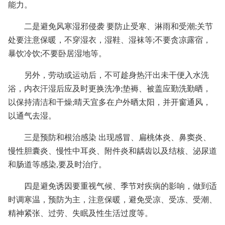
能力。
二是避免风寒湿邪侵袭 要防止受寒、淋雨和受潮;关节
处要注意保暖，不穿湿衣，湿鞋、湿袜等;不要贪凉露宿，
暴饮冷饮;不要卧居湿地等。
另外，劳动或运动后，不可趁身热汗出未干便入水洗
浴，内衣汗湿后应及时更换洗净;垫褥、被盖应勤洗勤晒，
以保持清洁和干燥;晴天宜多在户外晒太阳，并开窗通风，
以通气去湿。
三是预防和根治感染 出现感冒、扁桃体炎、鼻窦炎、
慢性胆囊炎、慢性中耳炎、附件炎和龋齿以及结核、泌尿道
和肠道等感染,要及时治疗。
四是避免诱因要重视气候、季节对疾病的影响，做到适
时调寒温，预防为主，注意保暖，避免受凉、受冻、受潮、
精神紧张、过劳、失眠及性生活过度等。