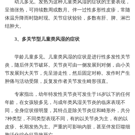
幼儿多见。发热为这种儿童类风湿的症状的主要表现，
呈弛张热，可持续数周或数月。伴一过性多形性皮疹，常随
体温升降而时隐时现。关节症状较轻，多数有肝、脾、淋巴
结肿大。
3、多关节型儿童类风湿的症状
学龄儿童多见。儿童类风湿的症状是进行性多发性关节
炎，随后伴关节破坏。关节炎可由一侧发展到对侧，由小关
节发展到大关节，先呈游走性，然后固定对称。发作时产生
肿痛与活动受限，反复发作者关节发生畸形强直。
专家指出，幼年特发性关节炎可发生于16岁以下的任何
年龄，在女孩较多见，与成年类风湿关节炎的临床表现不
同，全身症状很明显，其特点是除关节炎症和畸形外，共分
7种类型，不同类型表现不同，有的以关节炎为主，有的以
皮疹、长期发热为主。严重的可影响内脏，甚至伴发巨噬细
胞活化综合征导致死亡。