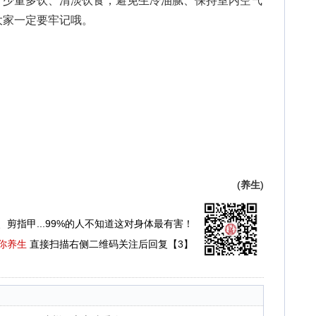
，少量多饮、清淡饮食，避免生冷油腻、保持室内空气
大家一定要牢记哦。
(
养生
)
、剪指甲...99%的人不知道这对身体最有害！
你养生
直接扫描右侧二维码关注后回复【3】