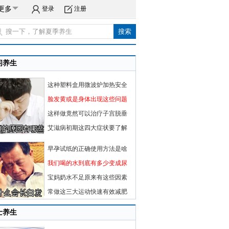
更多
登录
注册
闲养生
这种塑料盒用微波炉加热安全
脸发黄或是身体出现这些问题
这样做竟然可以治疗子宫脱垂
艾滋病初期这四大症状要了解
早孕试纸的正确使用方法是啥
我们喝的水到底有多少变成尿
宝妈奶水不足原来有这些因素
常做这三大运动快速有效减肥
士养生