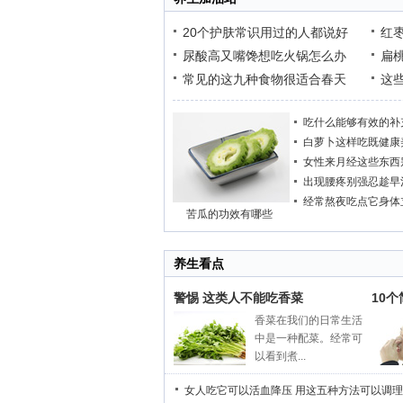
20个护肤常识用过的人都说好
红
尿酸高又嘴馋想吃火锅怎么办
扁
常见的这九种食物很适合春天
这
吃什么能够有效的补
白萝卜这样吃既健康
女性来月经这些东西
出现腰疼别强忍趁早
经常熬夜吃点它身体
苦瓜的功效有哪些
养生看点
警惕 这类人不能吃香菜
10
香菜在我们的日常生活
中是一种配菜。经常可
以看到煮...
女人吃它可以活血降压
用这五种方法可以调理