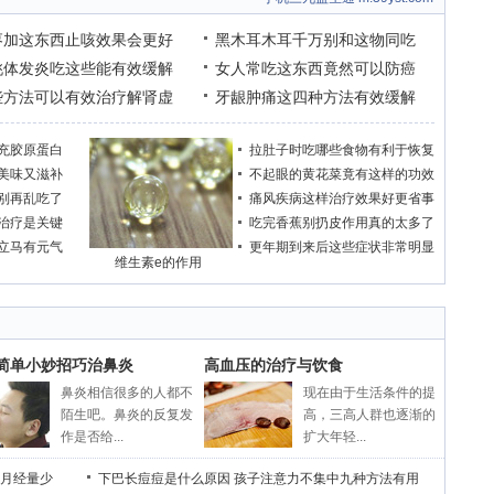
枣加这东西止咳效果会更好
黑木耳木耳千万别和这物同吃
桃体发炎吃这些能有效缓解
女人常吃这东西竟然可以防癌
些方法可以有效治疗解肾虚
牙龈肿痛这四种方法有效缓解
充胶原蛋白
拉肚子时吃哪些食物有利于恢复
美味又滋补
不起眼的黄花菜竟有这样的功效
别再乱吃了
痛风疾病这样治疗效果好更省事
治疗是关键
吃完香蕉别扔皮作用真的太多了
立马有元气
更年期到来后这些症状非常明显
维生素e的作用
个简单小妙招巧治鼻炎
高血压的治疗与饮食
鼻炎相信很多的人都不
现在由于生活条件的提
陌生吧。鼻炎的反复发
高，三高人群也逐渐的
作是否给...
扩大年轻...
月经量少
下巴长痘痘是什么原因
孩子注意力不集中九种方法有用