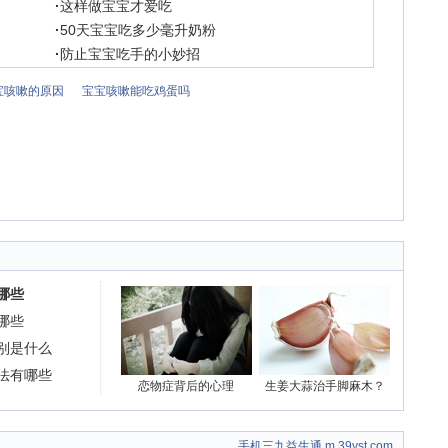
·
这样做宝宝才爱吃
·
50天宝宝吃多少毫升奶粉
·
防止宝宝吃手的小妙招
宝咳嗽的原因
宝宝咳嗽能吃鸡蛋吗
哪些
哪些
别是什么
法有哪些
恋物症背后的心理
生姜大蒜治手脚麻木？
手机三九益生通 m.39yst.com