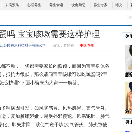
未病预防
心理养生
养生食谱
饮食禁忌
养生专家
曝光
蛋吗 宝宝咳嗽需要这样护理
休
江苏民福康科技股份有限公司
编辑：
赵婷婷
中医养生
么都不动，一切都需要家长的照顾，而因为宝宝身体各
弱，抵抗力很低，那么请问宝宝咳嗽可以吃鸡蛋吗?
宝
怎么护理
?下面小编来为大家一一解答。
多种病因引发，如风寒感冒、风热感冒、支气管炎、
自适，复加脏腑娇嫩，易受外邪侵犯。风寒犯肺、肺气
男
燥化、肺失肃降，致使气逆干咳;支气管炎、肺炎致使