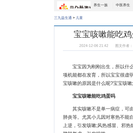
养生一族
中医养生
三九益生通
>
儿童
宝宝咳嗽能吃鸡
2024-12-06 21:42
图文作者：
宝宝因为刚刚出生，所以什
项机能都在发育，所以宝宝很虚
宝咳嗽的原因
是什么呢?
宝宝咳嗽
宝宝咳嗽能吃鸡蛋吗
其实咳嗽不是单一病症，可由
肺炎等。尤其小儿因对寒热不能
上逆，引发咳嗽;风热感冒、邪热