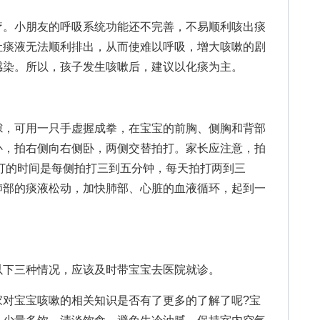
。小朋友的呼吸系统功能还不完善，不易顺利咳出痰
让痰液无法顺利排出，从而使难以呼吸，增大咳嗽的剧
感染。所以，孩子发生咳嗽后，建议以化痰为主。
，可用一只手虚握成拳，在宝宝的前胸、侧胸和背部
卧，拍右侧向右侧卧，两侧交替拍打。家长应注意，拍
打的时间是每侧拍打三到五分钟，每天拍打两到三
肺部的痰液松动，加快肺部、心脏的血液循环，起到一
下三种情况，应该及时带宝宝去医院就诊。
家对宝宝咳嗽的相关知识是否有了更多的了解了呢?宝