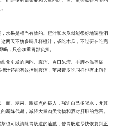
素、纤维多的蔬菜能和大量的肉、鱼、蛋类取得营养的
义。
，水果是相当有效的。橙汁和木瓜就能很好地调整消
，这两天不妨多喝几杯橙汁，或吃木瓜，不过要在吃完
立即喝，只会加重胃部负担。
甜食引发的胸闷、腹泻、胃口呆滞、手脚不温等症
石榴汁还能有效控制腹泻，苹果带皮吃同样也有止泻作
、面、糖果、甜糕点的摄入，强迫自己多喝水，尤其
道的新陈代谢，减轻大量肉类食物和酒对肝脏的危害。
茶也可以清除胃肠道的油腻，使胃肠道尽快恢复到正