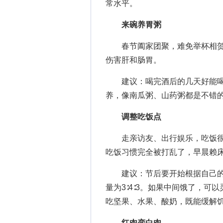
常水平。
来碗养胃粥
春节阖家团聚，难免举杯相贺
伤害肝和肠胃。
建议：喝完酒后的几天好能喝
养，像南瓜粥、山药粥都是不错
调整吃饭点
走亲访友、出行娱乐，吃饭很难
吃饭习惯完全被打乱了，早晨赖
建议：节后要开始根据自己的
量为3∶4∶3。如果中间饿了，可
吃坚果、水果、酸奶，既能缓解
红肉变白肉