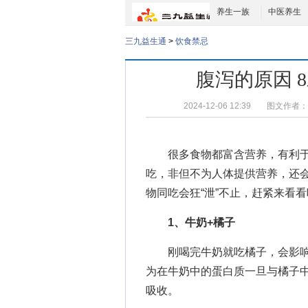
养生一族
中医养生
三九益生通
>
饮食禁忌
腹泻的原因 
2024-12-06 12:39
图文作者：
很多食物都富含营养，有利于
吃，非但不为人体提供营养，还
物同吃会狂“泄”不止，赶紧来看
1、牛奶+橘子
刚喝完牛奶就吃橘子，会影响
为在牛奶中的蛋白质一旦与橘子
吸收。