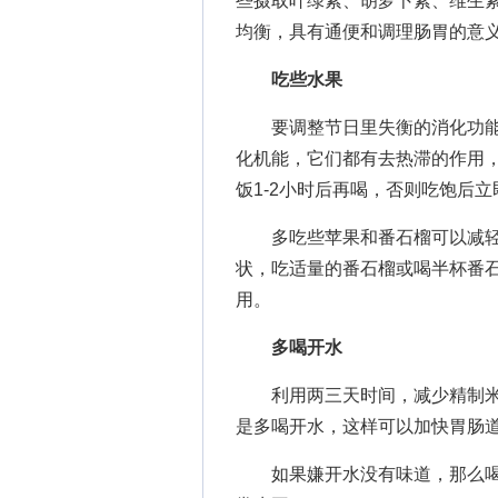
些摄取叶绿素、胡萝卜素、维生
均衡，具有通便和调理肠胃的意
吃些水果
要调整节日里失衡的消化功能
化机能，它们都有去热滞的作用
饭1-2小时后再喝，否则吃饱后
多吃些苹果和番石榴可以减轻
状，吃适量的番石榴或喝半杯番
用。
多喝开水
利用两三天时间，减少精制米
是多喝开水，这样可以加快胃肠
如果嫌开水没有味道，那么喝