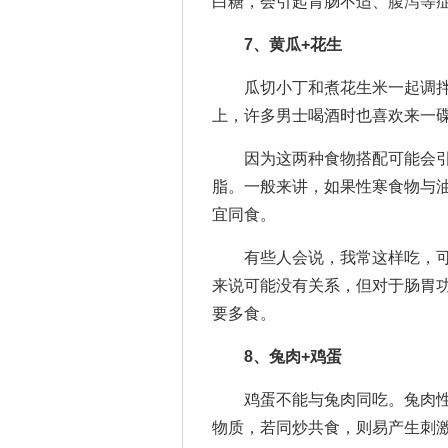
白糖，会引起胃肠不适、腹泻等
7、黄瓜+花生
瓜切小丁和煮花生米一起调拌
上，许多男士喝酒时也喜欢来一
因为这两种食物搭配可能会引
脂。一般来讲，如果性寒食物与
宜同食。
有些人会说，我常这样吃，可
来说可能没有关系，但对于肠胃
要多食。
8、兔肉+鸡蛋
鸡蛋不能与兔肉同吃。兔肉性
物质，若同炒共食，则易产生刺