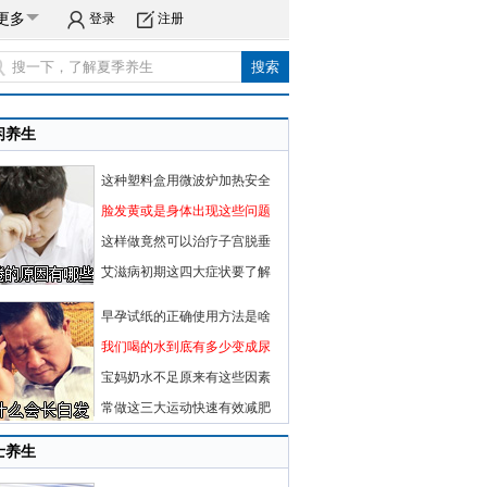
更多
登录
注册
闲养生
这种塑料盒用微波炉加热安全
脸发黄或是身体出现这些问题
这样做竟然可以治疗子宫脱垂
艾滋病初期这四大症状要了解
早孕试纸的正确使用方法是啥
我们喝的水到底有多少变成尿
宝妈奶水不足原来有这些因素
常做这三大运动快速有效减肥
士养生