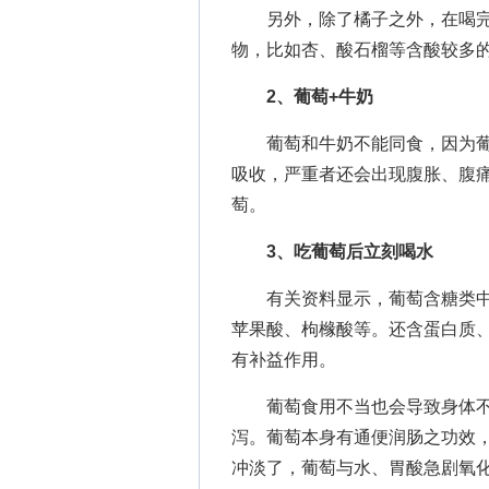
另外，除了橘子之外，在喝完
物，比如杏、酸石榴等含酸较多
2、葡萄+牛奶
葡萄和牛奶不能同食，因为葡
吸收，严重者还会出现腹胀、腹
萄。
3、吃葡萄后立刻喝水
有关资料显示，葡萄含糖类中的
苹果酸、枸橼酸等。还含蛋白质
有补益作用。
葡萄食用不当也会导致身体不
泻。葡萄本身有通便润肠之功效
冲淡了，葡萄与水、胃酸急剧氧