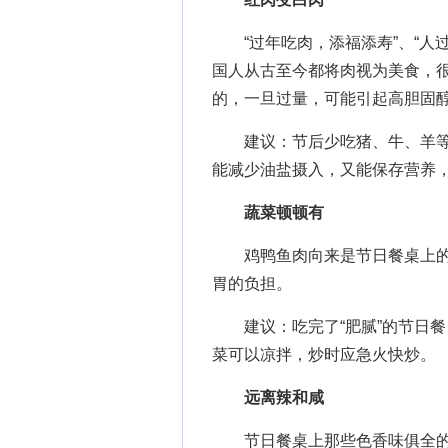
“过年吃肉，添福添寿”、“人过
国人从古至今都将肉视为美食，
的，一旦过量，可能引起高胆固
建议：节后少吃猪、牛、羊等
能减少油盐摄入，又能保存营养
蔬菜顿顿有
鸡鸭鱼肉向来是节日餐桌上的主
胃的负担。
建议：吃完了“肥腻”的节日餐
菜可以凉拌，炒时应急火快炒。
远离辣和咸
节日餐桌上那些色香味俱全的菜