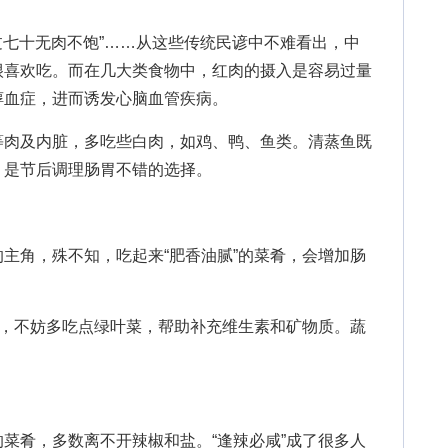
七十无肉不饱”……从这些传统民谚中不难看出，中
很喜欢吃。而在几大类食物中，红肉的摄入是容易过量
醇血症，进而诱发心脑血管疾病。
肉及内脏，多吃些白肉，如鸡、鸭、鱼类。清蒸鱼既
，是节后调理肠胃不错的选择。
角，殊不知，吃起来“肥香油腻”的菜肴，会增加肠
，不妨多吃点绿叶菜，帮助补充维生素和矿物质。蔬
肴，多数离不开辣椒和盐。“逢辣必咸”成了很多人