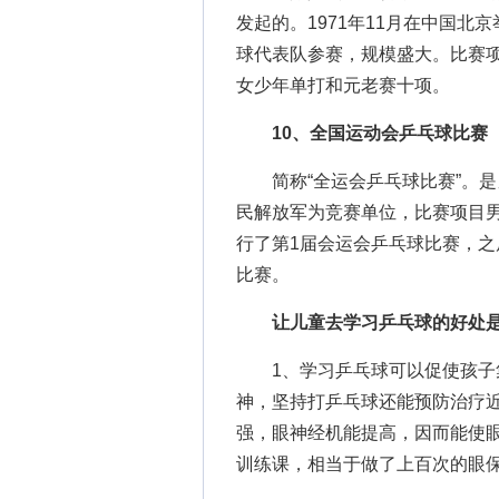
发起的。1971年11月在中国
球代表队参赛，规模盛大。比赛
女少年单打和元老赛十项。
10、全国运动会乒乓球比赛
简称“全运会乒乓球比赛”。是
民解放军为竞赛单位，比赛项目男
行了第1届会运会乒乓球比赛，之后
比赛。
让儿童去学习乒乓球的好处是
1、学习乒乓球可以促使孩子集
神，坚持打乒乓球还能预防治疗
强，眼神经机能提高，因而能使眼
训练课，相当于做了上百次的眼