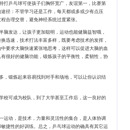
打乒乓球可使孩子们胸怀宽广，友谊第一，比赛第
的途径：不管学习还是工作，每天都或多或少有点压
过程合理交替，避免神经系统过度紧张。
脑发达，让孩子更加聪明，运动也能健脑益智哦，
转换迅速，技术打法丰富多样，既要考虑技术的发挥，
动中要求大脑快速紧张地思考，这样可以促进大脑的血
具有很好的健脑功能，锻炼孩子的平衡性，柔韧性，协
，锻炼起来容易找到对手和场地，可以让你认识结
校可成为校队，到了大学甚至工作后，这一良好的
运动，是技术，力量和灵活性的集合，是人体协调
和敏捷性的好训练。总之，乒乓球运动的确具有其它运