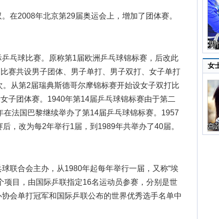
在2008年北京第29届奥运会上，增加了团体赛。
乓球比赛。原称第1届欧洲乒乓球锦标赛，后改此
女
行。比赛共设男子团体、男子单打、男子双打、女子单打
次。从第2届瑞典斯德哥尔摩锦标赛开始设女子双打比
女子团体赛。1940年第14届乒乓球锦标赛由于第二
年在法国巴黎继续举办了第14届乒乓球锦标赛。1957
后，改为每2年举行1届，到1989年共举办了40届。
联合会主办，从1980年起每年举行一届，又称“埃
个项目，由国际乒联指定16名运动员参赛，分别是世
办协会单打冠军和国际乒联公布的世界优秀选手名单中