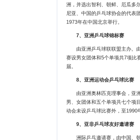
洲，并选出智利、朝鲜、厄瓜多
尼亚、中国的乒乓球协会的代表
1973年在中国北京举行。
7、亚洲乒乓球锦标赛
由亚洲乒乓球联联盟主办。由
赛设男女团体和5个单项共7项比赛。
届。
8、亚洲运动会乒乓球比赛
由亚洲奥林匹克理事会，亚洲
男、女团体和五个单项共七个项目。
动会未设乒乓球比赛外，至1990
9、亚非乒乓球友好邀请赛
洲际乒乓邀请赛，由中国、朝