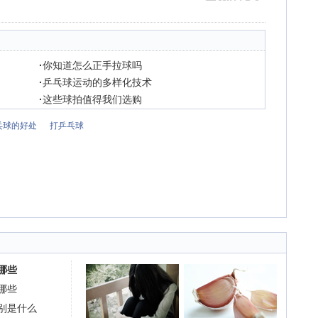
·
你知道怎么正手拉球吗
·
乒乓球运动的多样化技术
·
这些球拍值得我们选购
乓球的好处
打乒乓球
哪些
哪些
别是什么