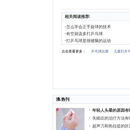
相关阅读推荐:
·
怎么学会正手旋球的技术
·
有空就该多打乒乓球
·
打乒乓球是很键脑的运动
点击查看更多：
乒乓球比赛
儿童打乒
沸.热刊
年轻人头晕的原因有
失眠症的治疗方法有
超声刀和热拉提的区