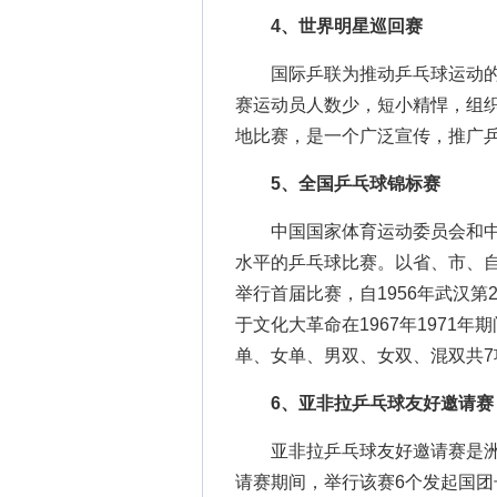
4、世界明星巡回赛
国际乒联为推动乒乓球运动的发
赛运动员人数少，短小精悍，组
地比赛，是一个广泛宣传，推广
5、全国乒乓球锦标赛
中国国家体育运动委员会和中
水平的乒乓球比赛。以省、市、自
举行首届比赛，自1956年武汉第
于文化大革命在1967年1971
单、女单、男双、女双、混双共7
6、亚非拉乒乓球友好邀请赛
亚非拉乒乓球友好邀请赛是洲际
请赛期间，举行该赛6个发起国