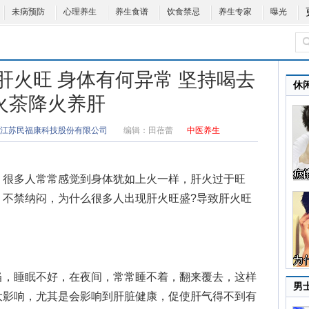
未病预防
心理养生
养生食谱
饮食禁忌
养生专家
曝光
肝火旺 身体有何异常 坚持喝去
休
火茶降火养肝
江苏民福康科技股份有限公司
编辑：
田蓓蕾
中医养生
很多人常常感觉到身体犹如上火一样，肝火过于旺
，不禁纳闷，
为什么很多人出现肝火旺盛
?导致肝火旺
，睡眠不好，在夜间，常常睡不着，翻来覆去，这样
男
大影响，尤其是会影响到肝脏健康，促使肝气得不到有