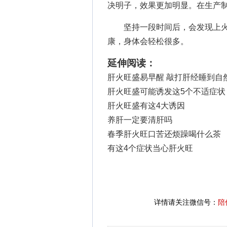
决明子，效果更加明显。在生产
坚持一段时间后，会发现上火
康，身体会轻松很多。
延伸阅读：
肝火旺盛易早醒 敲打肝经睡到自
肝火旺盛可能诱发这5个不适症状
肝火旺盛有这4大诱因
养肝一定要清肝吗
春季肝火旺口苦还烦躁喝什么茶
有这4个症状当心肝火旺
详情请关注微信号：
陪