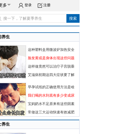
更多
登录
注册
闲养生
这种塑料盒用微波炉加热安全
脸发黄或是身体出现这些问题
这样做竟然可以治疗子宫脱垂
艾滋病初期这四大症状要了解
早孕试纸的正确使用方法是啥
我们喝的水到底有多少变成尿
宝妈奶水不足原来有这些因素
常做这三大运动快速有效减肥
士养生