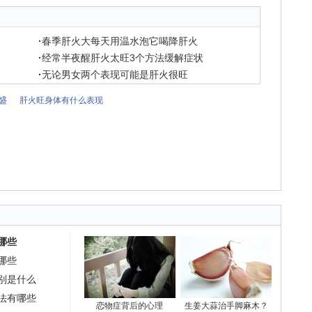
·
春季肝火大每天用温水泡它喝降肝火
·
经常半夜醒肝火太旺3个方法缓解症状
·
无论男女两个表现可能是肝火很旺
盛
肝火旺身体有什么表现
哪些
哪些
别是什么
法有哪些
恋物症背后的心理
生姜大蒜治手脚麻木？