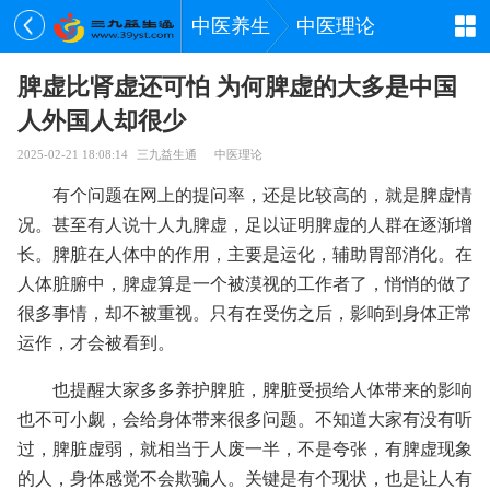
中医养生
中医理论
脾虚比肾虚还可怕 为何脾虚的大多是中国
人外国人却很少
2025-02-21 18:08:14
三九益生通
中医理论
有个问题在网上的提问率，还是比较高的，就是脾虚情
况。甚至有人说十人九脾虚，足以证明脾虚的人群在逐渐增
长。脾脏在人体中的作用，主要是运化，辅助胃部消化。在
人体脏腑中，脾虚算是一个被漠视的工作者了，悄悄的做了
很多事情，却不被重视。只有在受伤之后，影响到身体正常
运作，才会被看到。
也提醒大家多多养护脾脏，脾脏受损给人体带来的影响
也不可小觑，会给身体带来很多问题。不知道大家有没有听
过，脾脏虚弱，就相当于人废一半，不是夸张，有脾虚现象
的人，身体感觉不会欺骗人。关键是有个现状，也是让人有