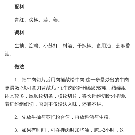
配料
青红、尖椒、蒜、姜。
调料
生抽、淀粉、小苏打、料酒、干辣椒、食用油、芝麻香
油。
做法
1、把牛肉切片后用肉捶敲松牛肉.这一步是炒出的牛肉
更滑嫩.(也可拿刀背敲几下).牛肉的纤维组织较粗，结缔组
织又较多，应顺纹切条，横纹切片，将长纤维切断;不能顺
着纤维组织切，否则不仅没法入味，还嚼不烂。
2、先放生抽与苏打粉合匀，再放料酒与生粉。
3、如果有时间，可在拌肉时加些油，腌1-2小时，这