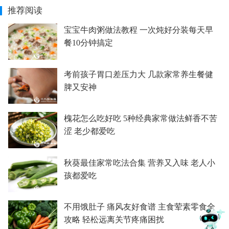
推荐阅读
宝宝牛肉粥做法教程 一次炖好分装每天早
餐10分钟搞定
考前孩子胃口差压力大 几款家常养生餐健
脾又安神
槐花怎么吃好吃 5种经典家常做法鲜香不苦
涩 老少都爱吃
秋葵最佳家常吃法合集 营养又入味 老人小
孩都爱吃
不用饿肚子 痛风友好食谱 主食荤素零食全
攻略 轻松远离关节疼痛困扰