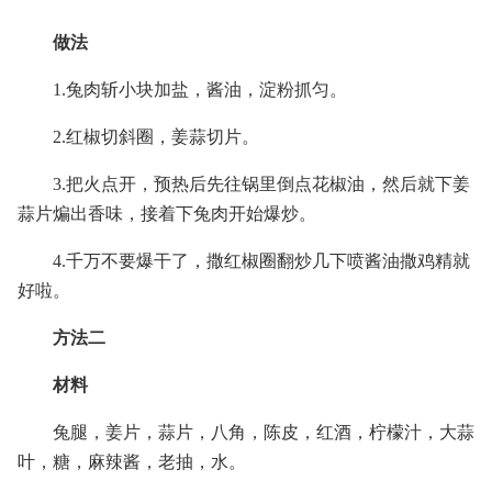
做法
1.兔肉斩小块加盐，酱油，淀粉抓匀。
2.红椒切斜圈，姜蒜切片。
3.把火点开，预热后先往锅里倒点花椒油，然后就下姜
蒜片煸出香味，接着下兔肉开始爆炒。
4.千万不要爆干了，撒红椒圈翻炒几下喷酱油撒鸡精就
好啦。
方法二
材料
兔腿，姜片，蒜片，八角，陈皮，红酒，柠檬汁，大蒜
叶，糖，麻辣酱，老抽，水。