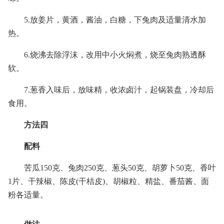
5.放姜片，黄酒，酱油，白糖，下兔肉及适量清水加
热。
6.烧沸去除浮沫，改用中小火焖煮，烧至兔肉熟透酥
软。
7.葱香入味后，放味精，收浓卤汁，起锅装盘，冷却后
食用。
方法四
配料
苦瓜150克、兔肉250克、葱头50克、胡萝卜50克、香叶
1片、干辣椒、陈皮(干桔皮)、胡椒粒、精盐、番茄酱、面
粉各适量。