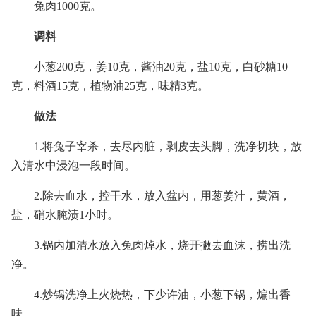
兔肉1000克。
调料
小葱200克，姜10克，酱油20克，盐10克，白砂糖10
克，料酒15克，植物油25克，味精3克。
做法
1.将兔子宰杀，去尽内脏，剥皮去头脚，洗净切块，放
入清水中浸泡一段时间。
2.除去血水，控干水，放入盆内，用葱姜汁，黄酒，
盐，硝水腌渍1小时。
3.锅内加清水放入兔肉焯水，烧开撇去血沫，捞出洗
净。
4.炒锅洗净上火烧热，下少许油，小葱下锅，煸出香
味。