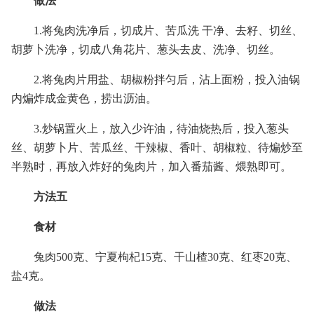
做法
1.将兔肉洗净后，切成片、苦瓜洗 干净、去籽、切丝、
胡萝卜洗净，切成八角花片、葱头去皮、洗净、切丝。
2.将兔肉片用盐、胡椒粉拌匀后，沾上面粉，投入油锅
内煸炸成金黄色，捞出沥油。
3.炒锅置火上，放入少许油，待油烧热后，投入葱头
丝、胡萝卜片、苦瓜丝、干辣椒、香叶、胡椒粒、待煸炒至
半熟时，再放入炸好的兔肉片，加入番茄酱、煨熟即可。
方法五
食材
兔肉500克、宁夏枸杞15克、干山楂30克、红枣20克、
盐4克。
做法