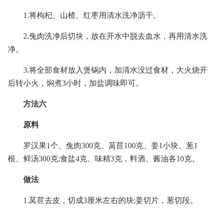
1.将枸杞、山楂、红枣用清水洗净沥干。
2.兔肉洗净后切块，放在开水中脱去血水，再用清水洗
净。
3.将全部食材放入煲锅内，加清水没过食材，大火烧开
后转小火，焖煮3小时，加盐调味即可。
方法六
原料
罗汉果1个、兔肉300克、莴苣100克、姜1小块、葱1
根、鲜汤300克;食盐4克、味精3克，料酒、酱油各10克。
做法
1.莴苣去皮，切成3厘米左右的块;姜切片，葱切段。