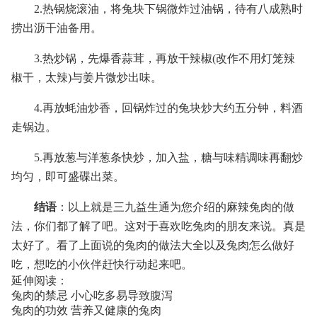
2.热锅烧滚油，将兔块下锅微炸过油锅，待有八成熟时
捞出沥干油备用。
3.热炒锅，先爆香蒜茸，再放干辣椒(改作不用灯笼辣
椒干，太辣)与姜片微炒出味。
4.再放蚝油炒香，回锅炸过的兔块炒大约五分钟，料酒
走锅边。
5.再放葱与洋葱条快炒，加入盐，糖与味精调味再翻炒
均匀，即可盛碟出菜。
结语
：以上就是三九益生通为您介绍的麻辣兔肉的做
法，你们都了解了吧。这对于喜欢吃兔肉的朋友来说。真是
太好了。看了上面说的
兔肉的做法大全以及兔肉怎么做好
吃，想吃的小伙伴赶快行动起来吧
。
延伸阅读：
兔肉的禁忌 小心吃多易导致腹泻
兔肉的功效 营养又健康的兔肉