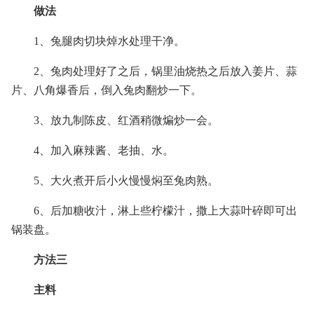
做法
1、兔腿肉切块焯水处理干净。
2、兔肉处理好了之后，锅里油烧热之后放入姜片、蒜
片、八角爆香后，倒入兔肉翻炒一下。
3、放九制陈皮、红酒稍微煸炒一会。
4、加入麻辣酱、老抽、水。
5、大火煮开后小火慢慢焖至兔肉熟。
6、后加糖收汁，淋上些柠檬汁，撒上大蒜叶碎即可出
锅装盘。
方法三
主料