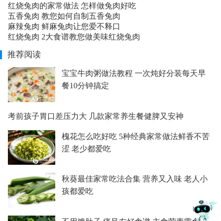
红烧兔肉的家常做法 怎样做兔肉好吃
五香兔肉 教您如何自制五香兔肉
麻辣兔肉 鲜麻兔肉让您爱不释口
红烧兔肉 2大食谱教您做美味红烧兔肉
推荐阅读
宝宝牛肉粥做法教程 一次炖好分装每天早
餐10分钟搞定
考前孩子胃口差压力大 几款家常养生餐健脾又安神
槐花怎么吃好吃 5种经典家常做法鲜香不苦
涩 老少都爱吃
秋葵最佳家常吃法合集 营养又入味 老人小
孩都爱吃