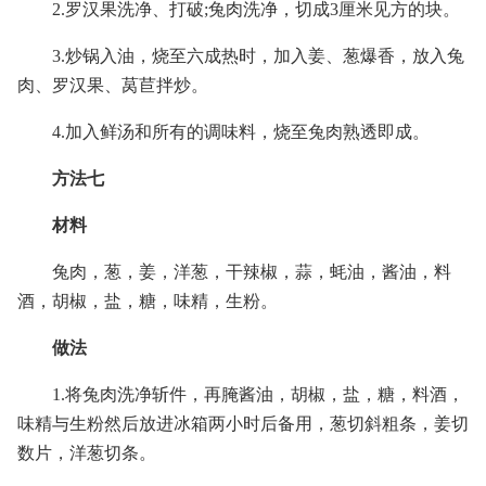
2.罗汉果洗净、打破;兔肉洗净，切成3厘米见方的块。
3.炒锅入油，烧至六成热时，加入姜、葱爆香，放入兔
肉、罗汉果、莴苣拌炒。
4.加入鲜汤和所有的调味料，烧至兔肉熟透即成。
方法七
材料
兔肉，葱，姜，洋葱，干辣椒，蒜，蚝油，酱油，料
酒，胡椒，盐，糖，味精，生粉。
做法
1.将兔肉洗净斩件，再腌酱油，胡椒，盐，糖，料酒，
味精与生粉然后放进冰箱两小时后备用，葱切斜粗条，姜切
数片，洋葱切条。