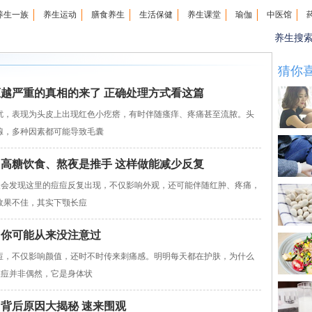
养生一族
养生运动
膳食养生
生活保健
养生课堂
瑜伽
中医馆
养生搜
猜你
抠越严重的真相的来了 正确处理方式看这篇
，表现为头皮上出现红色小疙瘩，有时伴随瘙痒、疼痛甚至流脓。头
腺，多种因素都可能导致毛囊
 高糖饮食、熬夜是推手 这样做能减少反复
会发现这里的痘痘反复出现，不仅影响外观，还可能伴随红肿、疼痛，
效果不佳，其实下颚长痘
因你可能从来没注意过
，不仅影响颜值，还时不时传来刺痛感。明明每天都在护肤，为什么
痘痘并非偶然，它是身体状
 背后原因大揭秘 速来围观