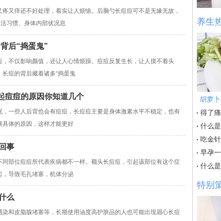
疼又痒还不好处理，着实让人烦恼。后脑勺长痘痘可不是无缘无故，
养生
生活习惯、身体内部状况息
背后“捣蛋鬼”
，不仅影响颜值，还让人心情烦躁。痘痘反复生长，让人摸不着头
，长痘的背后藏着诸多“捣蛋鬼
引起痘痘的原因你知道几个
胡萝卜
，一些人后背也会有痘痘，长痘痘主要是身体激素水平不稳定，也有
得了痛
解具体的原因，这样才能更好
什么是
吃金针
回事
早孕一
不同部位痘痘所代表疾病都不一样。额头长痘痘，引起该部位有这个症
什么是
起，导致毛孔堵塞，机体分泌
特别
什么
感染和皮脂腺堵塞等，长期使用油度高护肤品的人也可能出现眉心长痘