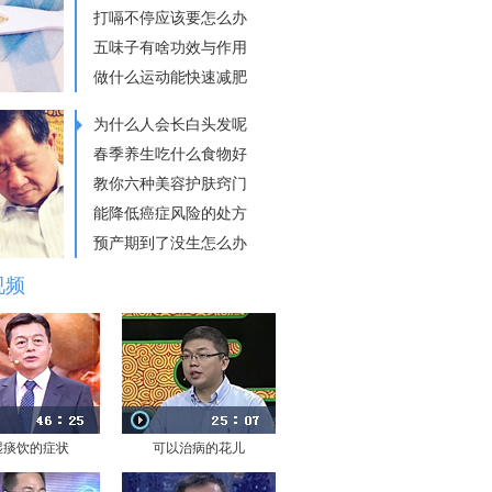
打嗝不停应该要怎么办
五味子有啥功效与作用
做什么运动能快速减肥
为什么人会长白头发呢
春季养生吃什么食物好
教你六种美容护肤窍门
能降低癌症风险的处方
预产期到了没生怎么办
视频
湿痰饮的症状
可以治病的花儿