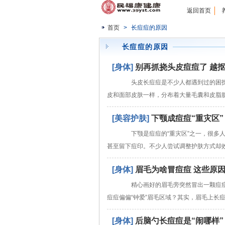
返回首页
首页
>
长痘痘的原因
长痘痘的原因
[身体]
别再抓挠头皮痘痘了 越
头皮长痘痘是不少人都遇到过的困扰
皮和面部皮肤一样，分布着大量毛囊和皮脂
[美容护肤]
下颚成痘痘“重灾区”
下颚是痘痘的“重灾区”之一，很多人
甚至留下痘印。不少人尝试调整护肤方式却
[身体]
眉毛为啥冒痘痘 这些原
精心画好的眉毛旁突然冒出一颗痘痘
痘痘偏偏“钟爱”眉毛区域？其实，眉毛上长
[身体]
后脑勺长痘痘是“闹哪样”