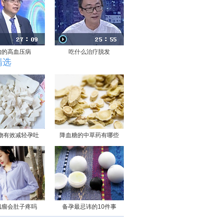
治的高血压病
吃什么治疗脱发
精选
物有效减轻孕吐
降血糖的中草药有哪些
肌瘤会肚子疼吗
备孕最忌讳的10件事