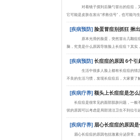
对着镜子摸到后脑勺冒出的痘痘，又
它可能是皮肤在发出“求救信号”，也可能与
[疾病预防]
脸蛋冒痘别抓狂 揪出
原本光滑的脸蛋，突然冒出几颗痘痘
脑，究竟是什么原因导致脸上长痘痘？其实
[疾病预防]
长痘痘的原因 6个
生活中很多人脸上都有长痘痘的情况
不良的生活习惯，发现长痘痘后，大家要了
[疾病疗养]
额头上长痘痘是怎么
长痘痘是很常见的面部肌肤问题，一般
状的原因可以考虑是局部清洁卫生不到位引
[疾病疗养]
眉心长痘痘的原因是
眉心长痘痘的原因包括激素分泌异常、