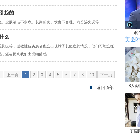
引起的
生、皮肤清洁不彻底、长期熬夜、饮食不合理、内分泌失调等
难
什么
美图
丝状疣等，过敏性皮炎患者也会出现脖子长痘痘的情况，他们可能会抓
感，还会提高我们出现细菌感
条
上一页
1
2
3
4
5
6
7
8
10
下一页
8大食
返回顶部
子宫