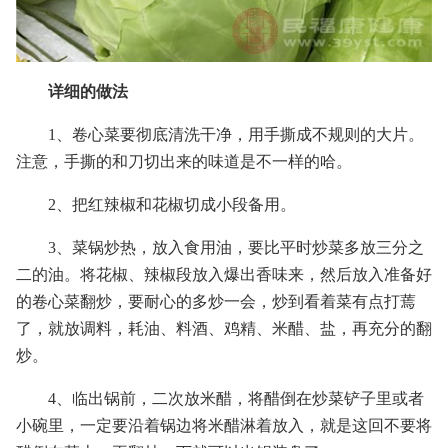
详细的做法
1、卷心菜要彻底清洗干净，用手撕成不规则的大片。
注意，手撕的和刀切出来的味道是不一样的哈。
2、把红辣椒和花椒切成小段备用。
3、菜锅炒热，放入食用油，要比平时炒菜多放三分之
二的油。将花椒、辣椒段放入爆出香味来，然后放入准备好
的卷心菜翻炒，要耐心的多炒一会，炒到看着菜有点打蔫
了，就放调料，耗油、料酒、鸡精、米醋、盐，再充分的翻
炒。
4、临出锅前，二次放米醋，将醋倒在炒菜铲子里或者
小碗里，一定要沿着锅边将米醋淋着放入，就是这回不要将