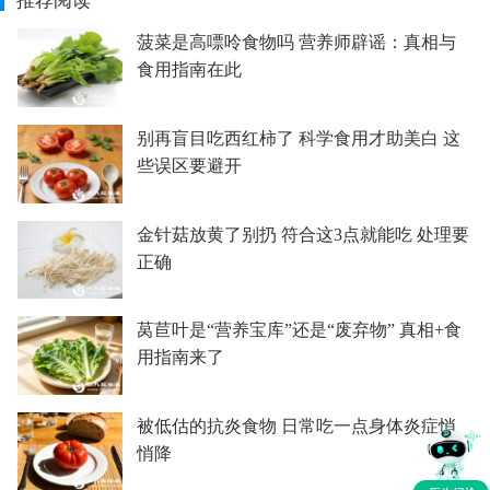
推荐阅读
菠菜是高嘌呤食物吗 营养师辟谣：真相与
食用指南在此
别再盲目吃西红柿了 科学食用才助美白 这
些误区要避开
金针菇放黄了别扔 符合这3点就能吃 处理要
正确
莴苣叶是“营养宝库”还是“废弃物” 真相+食
用指南来了
被低估的抗炎食物 日常吃一点身体炎症悄
悄降