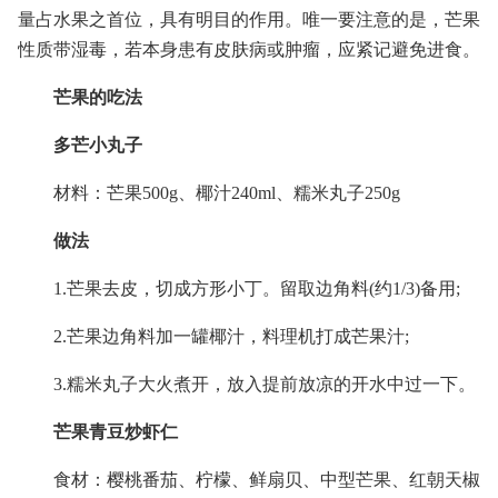
量占水果之首位，具有明目的作用。唯一要注意的是，芒果
性质带湿毒，若本身患有皮肤病或肿瘤，应紧记避免进食。
芒果的吃法
多芒小丸子
材料：芒果500g、椰汁240ml、糯米丸子250g
做法
1.芒果去皮，切成方形小丁。留取边角料(约1/3)备用;
2.芒果边角料加一罐椰汁，料理机打成芒果汁;
3.糯米丸子大火煮开，放入提前放凉的开水中过一下。
芒果青豆炒虾仁
食材：樱桃番茄、柠檬、鲜扇贝、中型芒果、红朝天椒