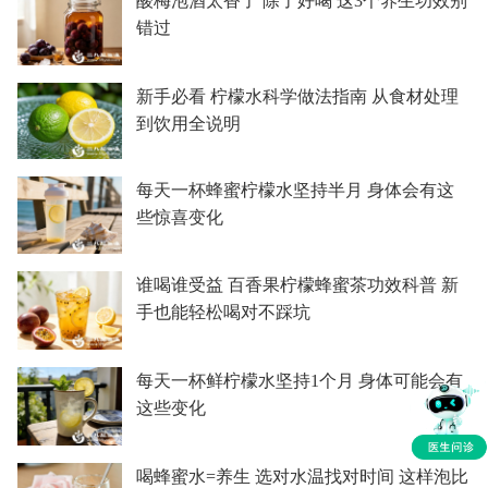
酸梅泡酒太香了 除了好喝 这3个养生功效别
错过
新手必看 柠檬水科学做法指南 从食材处理
到饮用全说明
每天一杯蜂蜜柠檬水坚持半月 身体会有这
些惊喜变化
谁喝谁受益 百香果柠檬蜂蜜茶功效科普 新
手也能轻松喝对不踩坑
每天一杯鲜柠檬水坚持1个月 身体可能会有
这些变化
喝蜂蜜水=养生 选对水温找对时间 这样泡比