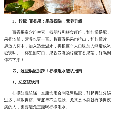
3、柠檬+百香果：果香四溢，营养升级
百香果富含维生素、氨基酸和膳食纤维，和柠檬搭配，
果香浓郁，营养也更丰富。将百香果果肉挖出，和柠檬片一
起放入杯中，加入适量温水，再根据个人口味加入蜂蜜或冰
糖调味。一杯酸甜可口、果香四溢的柠檬百香果茶，好喝到
停不下来！
四、这些误区别踩！柠檬泡水避坑指南
1、忌空腹饮用
柠檬酸性较强，空腹饮用会刺激胃黏膜，引起胃酸分泌
过多，导致胃痛、胃胀等不适症状。尤其是本身就有肠胃疾
病的人，更要避免空腹喝柠檬泡水。