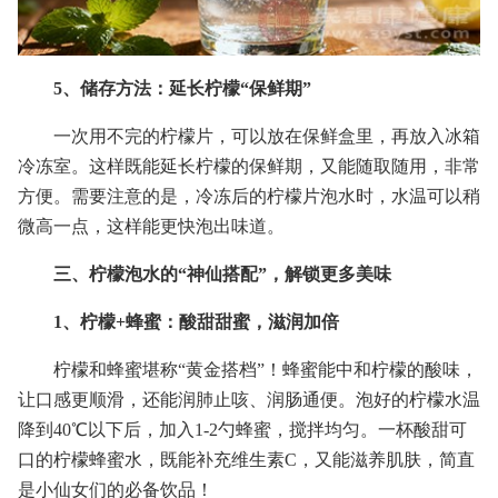
5、储存方法：延长柠檬“保鲜期”
一次用不完的柠檬片，可以放在保鲜盒里，再放入冰箱
冷冻室。这样既能延长柠檬的保鲜期，又能随取随用，非常
方便。需要注意的是，冷冻后的柠檬片泡水时，水温可以稍
微高一点，这样能更快泡出味道。
三、柠檬泡水的“神仙搭配”，解锁更多美味
1、柠檬+蜂蜜：酸甜甜蜜，滋润加倍
柠檬和蜂蜜堪称“黄金搭档”！蜂蜜能中和柠檬的酸味，
让口感更顺滑，还能润肺止咳、润肠通便。泡好的柠檬水温
降到40℃以下后，加入1-2勺蜂蜜，搅拌均匀。一杯酸甜可
口的柠檬蜂蜜水，既能补充维生素C，又能滋养肌肤，简直
是小仙女们的必备饮品！