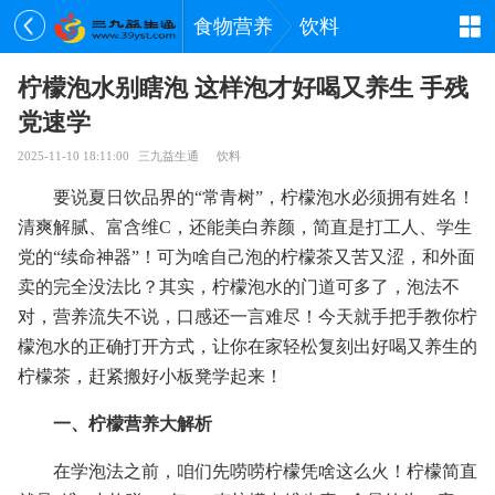
食物营养
饮料
柠檬泡水别瞎泡 这样泡才好喝又养生 手残
党速学
2025-11-10 18:11:00
三九益生通
饮料
要说夏日饮品界的“常青树”，柠檬泡水必须拥有姓名！
清爽解腻、富含维C，还能美白养颜，简直是打工人、学生
党的“续命神器”！可为啥自己泡的柠檬茶又苦又涩，和外面
卖的完全没法比？其实，柠檬泡水的门道可多了，泡法不
对，营养流失不说，口感还一言难尽！今天就手把手教你柠
檬泡水的正确打开方式，让你在家轻松复刻出好喝又养生的
柠檬茶，赶紧搬好小板凳学起来！
一、柠檬营养大解析
在学泡法之前，咱们先唠唠柠檬凭啥这么火！柠檬简直