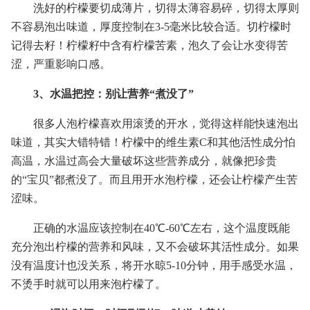
洗好的柠檬要切成薄片，切得太薄容易碎，切得太厚则
不容易泡出味道，厚度控制在3-5毫米比较合适。切柠檬时
记得去籽！柠檬籽中含有柠檬苦素，泡久了会让水变得苦
涩，严重影响口感。
3、水温把控：别让营养“煮没了”
很多人泡柠檬喜欢用滚烫的开水，觉得这样能快速泡出
味道，其实大错特错！柠檬中的维生素C和其他活性成分怕
高温，水温过高会大量破坏这些营养成分，就像把珍贵
的“宝贝”都煮没了。而且用开水泡柠檬，还会让柠檬产生苦
涩味。
正确的水温应该控制在40℃-60℃左右，这个温度既能
充分泡出柠檬的营养和风味，又不会破坏其活性成分。如果
没有温度计也没关系，将开水晾5-10分钟，用手感受水温，
不烫手时就可以用来泡柠檬了。