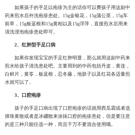
如果孩子的手足以疱疹为主的话你可以费孩子用这副中
药来煎水后外洗疱疹患处。15g金银花，15g蒲公英，15g车
前草，15g板蓝根和15g黄柏以及15g浮萍，直接煎水后用来
清洗浸泡疱疹患处即可。
2、红肿型手足口病
如果你发现宝宝的手足红肿明显，那么就用这副中药来
煎水给孩子清洗患处吧。主要用到的中药包括丹皮，黄连，
白鲜片，黄苓，板蓝根，忍冬藤，地肤子以及红花各适量煎
水就可以了。
3、口腔疱疹
孩子的手足口病出现了口腔疱疹的话就用西瓜霜或者选
择珠黄散或者是冰硼散来涂抹口腔的疱疹患处，但是要注意
的是三种只能任选一种，而且千万不要混合使用哦。