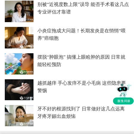
别被“近视度数上限”误导 能否手术看这几点
专业评估才靠谱
小炎症拖成大问题！长期发炎是在悄悄“喂
养”癌细胞
摆脱“肿眼泡” 搞懂上眼睑肿的原因 日常就
能轻松预防
越抓越痒 手心发痒不是小毛病 这些隐患要
警惕
牙不好的根源找到了 日常做好这几点远离
牙疼牙龈出血烦恼