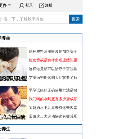
更多
登录
注册
闲养生
这种塑料盒用微波炉加热安全
脸发黄或是身体出现这些问题
这样做竟然可以治疗子宫脱垂
艾滋病初期这四大症状要了解
早孕试纸的正确使用方法是啥
我们喝的水到底有多少变成尿
宝妈奶水不足原来有这些因素
常做这三大运动快速有效减肥
士养生